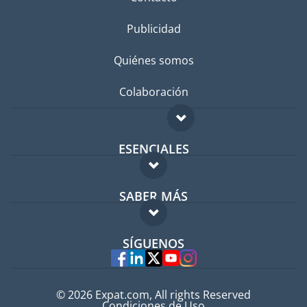
Publicidad
Quiénes somos
Colaboración
ESENCIALES
Foro para expatriados
SABER MÁS
Guía para expatriados
FAQ
Trabajos en el extranjero
SÍGUENOS
Expertos
© 2026 Expat.com, All rights Reserved
Condiciones de Uso