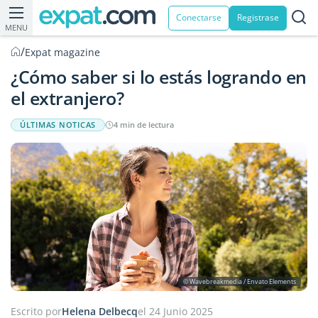
Conectarse
Registrase
MENU
/
Expat magazine
¿Cómo saber si lo estás logrando en
el extranjero?
ÚLTIMAS NOTICAS
4 min de lectura
© Wavebreakmedia / Envato Elements
Escrito por
Helena Delbecq
el 24 Junio 2025