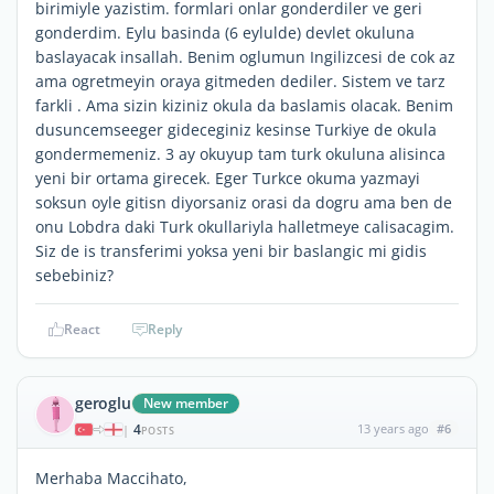
birimiyle yazistim. formlari onlar gonderdiler ve geri
gonderdim. Eylu basinda (6 eylulde) devlet okuluna
baslayacak insallah. Benim oglumun Ingilizcesi de cok az
ama ogretmeyin oraya gitmeden dediler. Sistem ve tarz
farkli . Ama sizin kiziniz okula da baslamis olacak. Benim
dusuncemseeger gideceginiz kesinse Turkiye de okula
gondermemeniz. 3 ay okuyup tam turk okuluna alisinca
yeni bir ortama girecek. Eger Turkce okuma yazmayi
soksun oyle gitisn diyorsaniz orasi da dogru ama ben de
onu Lobdra daki Turk okullariyla halletmeye calisacagim.
Siz de is transferimi yoksa yeni bir baslangic mi gidis
sebebiniz?
React
Reply
geroglu
New member
4
13 years ago
#6
|
POSTS
Merhaba Maccihato,