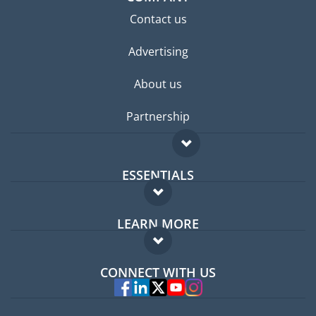
Contact us
Advertising
About us
Partnership
ESSENTIALS
Expat forum
LEARN MORE
Expat guide
FAQ
Jobs abroad
CONNECT WITH US
Experts