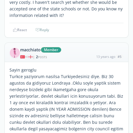
very costly. I haven't search yet whether she would be
accepted one of the state schools or not. Do you know ny
information related with it?
React
Reply
macchiato
Member
2
13 years ago
#5
|
POSTS
Sayin geroglu
Turkce yaziyorum nasilsa Turkiyedesiniz diye. Biz 30
agustos da gidiyoruz Londraya .Oklu soyle yaptik sistem
nerdeyse bizdeki gibi ikametgaha gore okula
yerlestiriyorlar, devlet okullari icin konusuyorum tabi. Biz
1 ay once evi kiraladik kontrai imzaladik o yetiyor. Ara
donem kaydi yaptik (IN YEAR ADMISSION denilen) Bence
sizinde ev adresiniz belliyse halletmeye calisin bunu
cunku devlet okullari dolu olabiliyor. Ben bu surede
okullarla degil yasayacagimiz bolgenin city council egitim