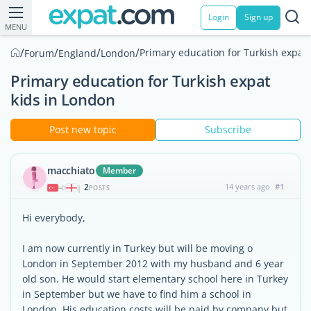
Login
Sign up
MENU
/
/
/
/
Primary education for Turkish expat 
Forum
England
London
Primary education for Turkish expat
kids in London
Post new topic
Subscribe
macchiato
Member
2
14 years ago
#1
|
POSTS
Hi everybody,
I am now currently in Turkey but will be moving o
London in September 2012 with my husband and 6 year
old son. He would start elementary school here in Turkey
in September but we have to find him a school in
London. His education costs will be paid by company but