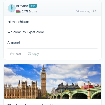
Armand
ViP
24785
14 years ago
#2
|
POSTS
Hi macchiato!
Welcome to Expat.com!
Armand
React
Reply