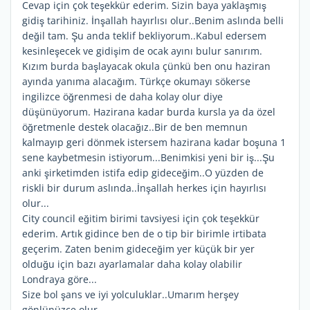
Cevap için çok teşekkür ederim. Sizin baya yaklaşmış
gidiş tarihiniz. İnşallah hayırlısı olur..Benim aslında belli
değil tam. Şu anda teklif bekliyorum..Kabul edersem
kesinleşecek ve gidişim de ocak ayını bulur sanırım.
Kızım burda başlayacak okula çünkü ben onu haziran
ayında yanıma alacağım. Türkçe okumayı sökerse
ingilizce öğrenmesi de daha kolay olur diye
düşünüyorum. Hazirana kadar burda kursla ya da özel
öğretmenle destek olacağız..Bir de ben memnun
kalmayıp geri dönmek istersem hazirana kadar boşuna 1
sene kaybetmesin istiyorum...Benimkisi yeni bir iş...Şu
anki şirketimden istifa edip gideceğim..O yüzden de
riskli bir durum aslında..İnşallah herkes için hayırlısı
olur...
City council eğitim birimi tavsiyesi için çok teşekkür
ederim. Artık gidince ben de o tip bir birimle irtibata
geçerim. Zaten benim gideceğim yer küçük bir yer
olduğu için bazı ayarlamalar daha kolay olabilir
Londraya göre...
Size bol şans ve iyi yolculuklar..Umarım herşey
gönlünüzce olur...