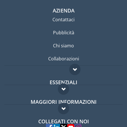
AZIENDA
Contattaci
Pubblicità
Chi siamo
Collaborazioni
ESSENZIALI
Forum per expat
MAGGIORI INFORMAZIONI
Guida per expat
Domande frequenti
Lavori all'estero
COLLEGATI CON NOI
Esperti