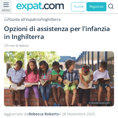
Accedi
Registrati
MENU
/
/
Guida all'espatrio
Inghilterra
Opzioni di assistenza per l'infanzia
in Inghilterra
5 min di lettura
© shutterstock.com
Aggiornato da
Rebecca Roberts
il 28 Novembre 2025