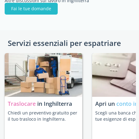
Altre discussioni sul lavoro in Inghilterra
Fai le tue domande
Servizi essenziali per espatriare
Traslocare
in Inghilterra
Apri un
conto in
Chiedi un preventivo gratuito per
Scegli una banca che 
il tuo trasloco in Inghilterra.
tue esigenze di espat