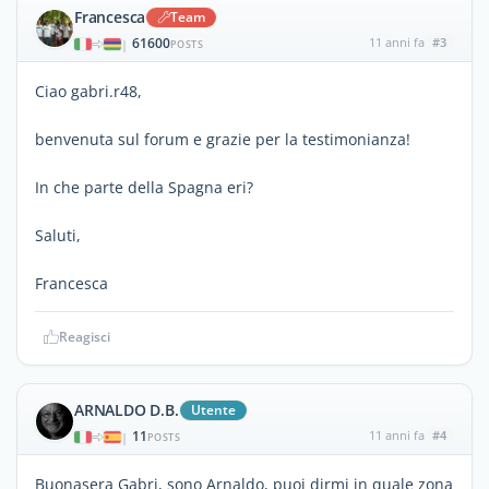
Francesca
Team
61600
11 anni fa
#3
|
POSTS
Ciao gabri.r48,
benvenuta sul forum e grazie per la testimonianza!
In che parte della Spagna eri?
Saluti,
Francesca
Reagisci
ARNALDO D.B.
Utente
11
11 anni fa
#4
|
POSTS
Buonasera Gabri, sono Arnaldo, puoi dirmi in quale zona