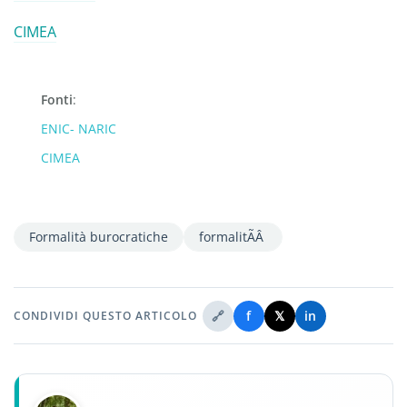
CIMEA
Fonti
:
ENIC- NARIC
CIMEA
Formalità burocratiche
formalitÃÂ
🔗
f
𝕏
in
CONDIVIDI QUESTO ARTICOLO