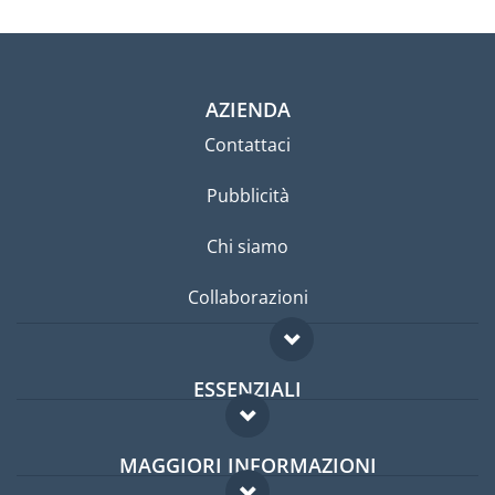
AZIENDA
Contattaci
Pubblicità
Chi siamo
Collaborazioni
ESSENZIALI
Forum per expat
MAGGIORI INFORMAZIONI
Guida per expat