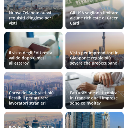
Nuova Zelanda: nuovi
Gli USA vogliono limitare
requisiti d'inglese per i
alcune richieste di Green
visti
Card
Il visto degli EAU resta
Visto per imprenditori in
valido dopo 6 mesi
Giappone: regole più
all'estero?
severe che preoccupano
Corea del Sud: visti più
Fatturazione elettronica
flessibili per attirare
in Francia: quali imprese
lavoratori stranieri
sono coinvolte?
Il Golden Visa emiratino