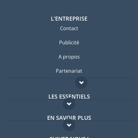
L'ENTREPRISE
Contact
Publicité
A propos
Partenariat
LES ESSENTIELS
Forum expatriés
EN SAVOIR PLUS
Guides pays
FAQ
Offres d'emploi