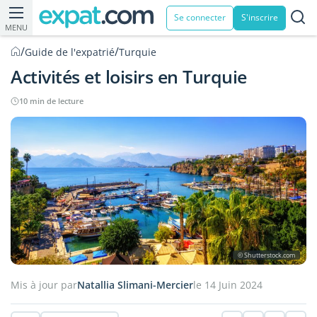
Se connecter
S'inscrire
MENU
/
/
Guide de l'expatrié
Turquie
Activités et loisirs en Turquie
10 min de lecture
© Shutterstock.com
Mis à jour par
Natallia Slimani-Mercier
le 14 Juin 2024