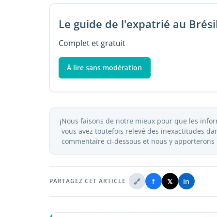
Le guide de l'expatrié au Brési
Complet et gratuit
À lire sans modération
Nous faisons de notre mieux pour que les inform
ℹ️
vous avez toutefois relevé des inexactitudes dans
commentaire ci-dessous et nous y apporterons l
🔗
f
𝕏
in
PARTAGEZ CET ARTICLE