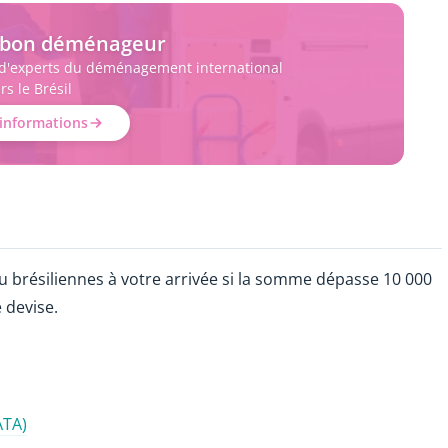
e bon déménageur
 d'experts du déménagement international
rs le Brésil
'informations
u brésiliennes à votre arrivée si la somme dépasse 10 000
 devise.
ATA)