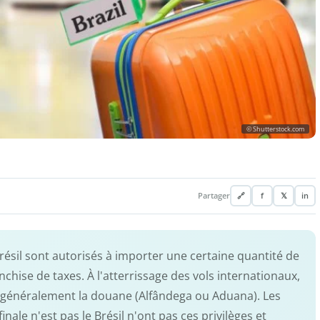
© Shutterstock.com
Partager
🔗
f
𝕏
in
Brésil sont autorisés à importer une certaine quantité de
nchise de taxes. À l'atterrissage des vols internationaux,
généralement la douane (Alfândega ou Aduana). Les
inale n'est pas le Brésil n'ont pas ces privilèges et