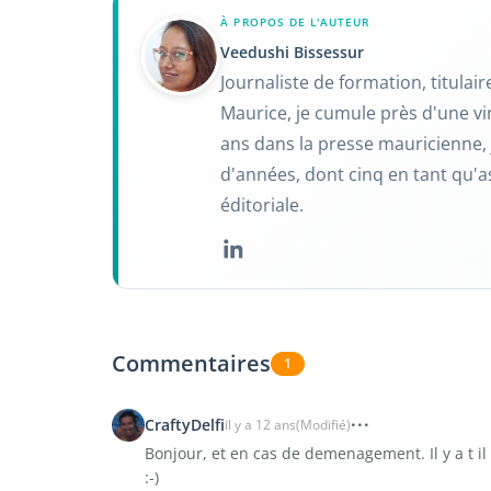
À PROPOS DE L'AUTEUR
Veedushi Bissessur
Journaliste de formation, titulai
Maurice, je cumule près d'une vi
ans dans la presse mauricienne, 
d'années, dont cinq en tant qu'a
éditoriale.
Commentaires
1
CraftyDelfi
il y a 12 ans
(Modifié)
Bonjour, et en cas de demenagement. Il y a t i
:-)