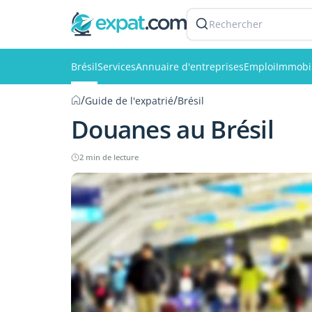
Rechercher
Brésil
Services
Annuaire d'entreprises
Emploi
Immobil
/
/
Guide de l'expatrié
Brésil
Douanes au Brésil
2 min de lecture