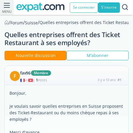
Se connecter
S'inscrire
MENU
/
/
/
Quelles entreprises offrent des Ticket Restaur
Forum
Suisse
Quelles entreprises offrent des Ticket
Restaurant à ses employés?
Nouvelle discussion
M'abonner
fav96
Membre
F
1
il y a 10 ans
#1
|
POSTS
Bonjour,
je voulais savoir quelles entreprises en Suisse proposent
des Ticket-Restaurant ou du moins chèque repas à ses
employés ?
Merci d'avance