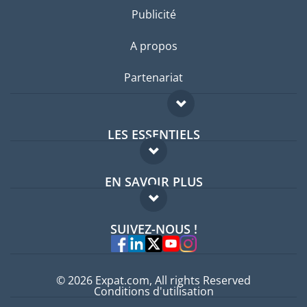
Publicité
A propos
Partenariat
LES ESSENTIELS
Forum expatriés
EN SAVOIR PLUS
Guides pays
FAQ
Offres d'emploi
SUIVEZ-NOUS !
Experts
© 2026 Expat.com, All rights Reserved
Conditions d'utilisation