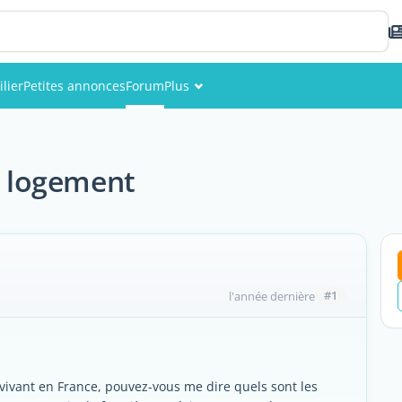
lier
Petites annonces
Forum
Plus
Événements
Membres
 / logement
Photos
#1
l'année dernière
s vivant en France, pouvez-vous me dire quels sont les