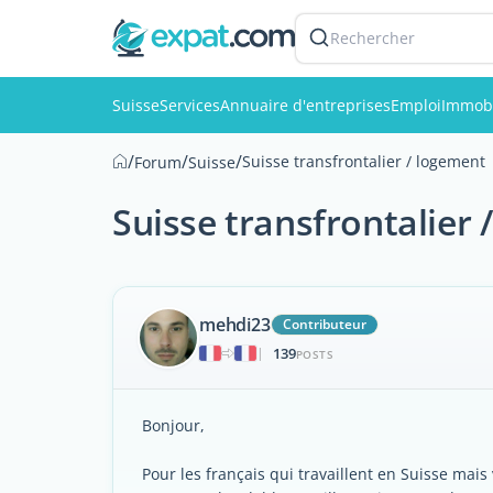
Rechercher
Suisse
Services
Annuaire d'entreprises
Emploi
Immobi
/
/
/
Suisse transfrontalier / logement
Forum
Suisse
Suisse transfrontalier
mehdi23
Contributeur
139
|
POSTS
Bonjour,
Pour les français qui travaillent en Suisse mai