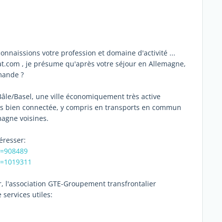
connaissions votre profession et domaine d'activité ...
at.com , je présume qu'après votre séjour en Allemagne,
mande ?
âle/Basel, une ville économiquement très active
très bien connectée, y compris en transports en commun
magne voisines.
éresser:
d=908489
d=1019311
r, l'association GTE-Groupement transfrontalier
ervices utiles: