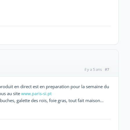
#7
il y a 5 ans
produit en direct est en preparation pour la semaine du
vous au site
www.paris-si.pt
buches, galette des rois, foie gras, tout fait maison...