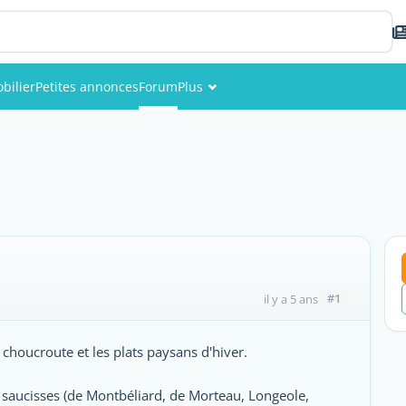
bilier
Petites annonces
Forum
Plus
Événements
Membres
Photos
#1
il y a 5 ans
 choucroute et les plats paysans d'hiver.
 saucisses (de Montbéliard, de Morteau, Longeole,