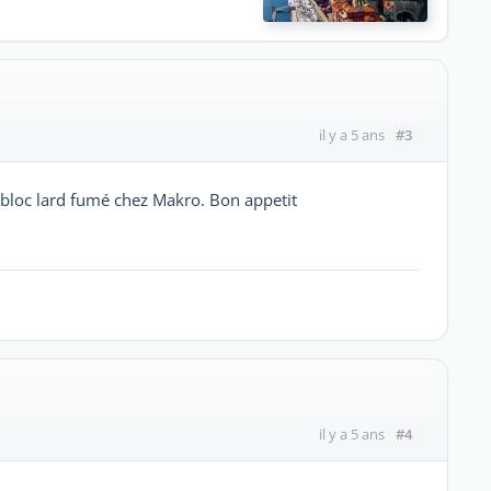
#3
il y a 5 ans
bloc lard fumé chez Makro. Bon appetit
#4
il y a 5 ans