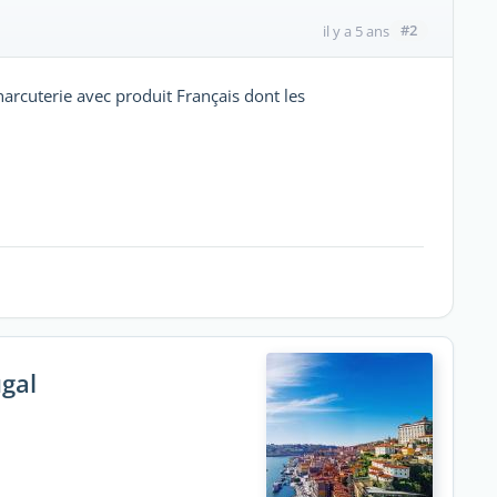
#2
il y a 5 ans
charcuterie avec produit Français dont les
ugal