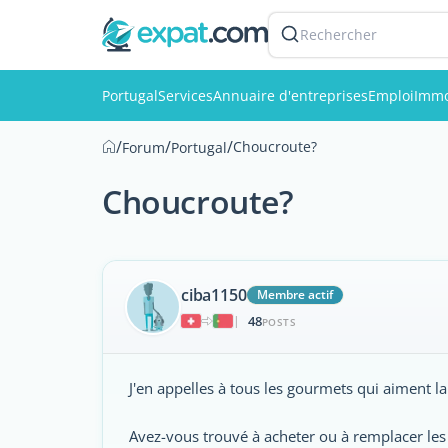
Rechercher
Portugal
Services
Annuaire d'entreprises
Emploi
Immo
/
/
/
Choucroute?
Forum
Portugal
Choucroute?
ciba1150
Membre actif
48
|
POSTS
J'en appelles à tous les gourmets qui aiment la
Avez-vous trouvé à acheter ou à remplacer les