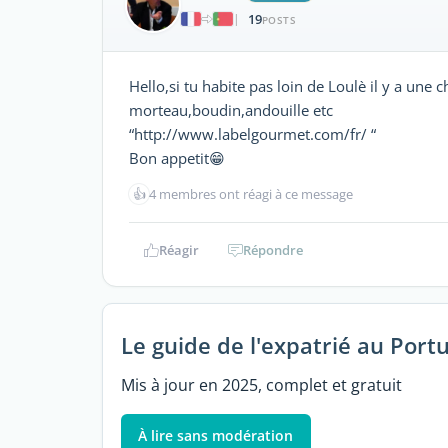
19
|
POSTS
Hello,si tu habite pas loin de Loulè il y a une 
morteau,boudin,andouille etc
“http://www.labelgourmet.com/fr/ “
Bon appetit😁
👍
4 membres ont réagi à ce message
Réagir
Répondre
Le guide de l'expatrié au Port
Mis à jour en 2025, complet et gratuit
À lire sans modération