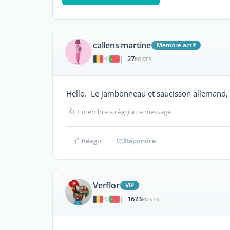
callens martine
Membre actif
27
|
POSTS
Hello. Le jambonneau et saucisson allemand, 
👍
1 membre a réagi à ce message
Réagir
Répondre
Verflor
ViP
1673
|
POSTS