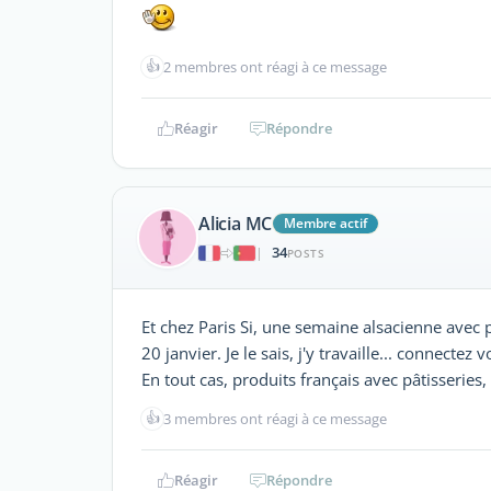
👍
2 membres ont réagi à ce message
Réagir
Répondre
Alicia MC
Membre actif
34
|
POSTS
Et chez Paris Si, une semaine alsacienne avec 
20 janvier. Je le sais, j'y travaille... connectez 
En tout cas, produits français avec pâtisseries, 
👍
3 membres ont réagi à ce message
Réagir
Répondre