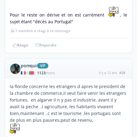
Pour le reste on dérive et on est carrément
, le
sujet étant "décès au Portugal"
👍
1 membre a réagi à ce message
Réagir
Répondre
pomqui
ViP
1123
il y a 12 ans
#28
|
POSTS
la floride concerne les etrangers d apres le president de
la chambre de commerce,il veut faire venir les etrangers
fortunes, en algarve il n y pas d industrie, avant il y
avait la peche ,l agriculture, les habitants vivaient
bien,maintenant ,c est le tourisme ,les portugais sont
de plus en plus pauvres,peut de revenu,