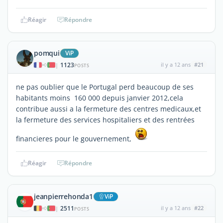
Réagir
Répondre
pomqui
ViP
1123
il y a 12 ans
#21
|
POSTS
ne pas oublier que le Portugal perd beaucoup de ses
habitants moins 160 000 depuis janvier 2012,cela
contribue aussi a la fermeture des centres medicaux,et
la fermeture des services hospitaliers et des rentrées
financieres pour le gouvernement,
Réagir
Répondre
jeanpierrehonda1
ViP
2511
il y a 12 ans
#22
|
POSTS