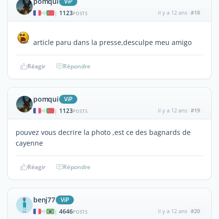
pomqui
ViP
1123
il y a 12 ans
#18
|
POSTS
article paru dans la presse,desculpe meu amigo
Réagir
Répondre
pomqui
ViP
1123
il y a 12 ans
#19
|
POSTS
pouvez vous decrire la photo ,est ce des bagnards de
cayenne
Réagir
Répondre
benj77
ViP
4646
il y a 12 ans
#20
|
POSTS