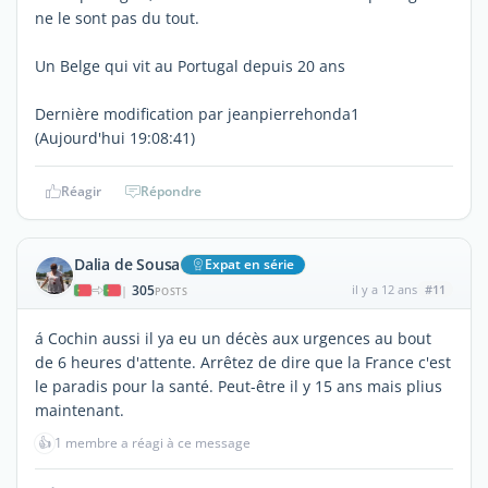
ne le sont pas du tout.
Un Belge qui vit au Portugal depuis 20 ans
Dernière modification par jeanpierrehonda1
(Aujourd'hui 19:08:41)
Réagir
Répondre
Dalia de Sousa
Expat en série
305
il y a 12 ans
#11
|
POSTS
á Cochin aussi il ya eu un décès aux urgences au bout
de 6 heures d'attente. Arrêtez de dire que la France c'est
le paradis pour la santé. Peut-être il y 15 ans mais plius
maintenant.
👍
1 membre a réagi à ce message