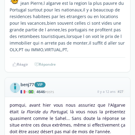
jean Pierre,l algarve est la region la plus pauvre du
Portugal surtout pour les nationaux,il y a beaucoup de
residences habitees par les etrangers ou en locations
pour les vacances,bien souvent celles ci sont vides une
grande partie de l annee,les portugais ne profitent pas
des retombees touristiques,lorsque l on voit le prix de l
immobilier qui n arrete pas de monter,il suffit d aller sur
OLX,PT ou IMMO,VIRTUAL,PT,
Réagir
Répondre
benj77
ViP
4646
il y a 12 ans
#27
|
POSTS
pomqui, avant hier vous nous assuriez que l'Algarve
était
la Floride du Portugal
, là vous nous la présentez
quasiment comme le Sahel... Sans doute la réponse se
situe entre ces deux extrêmes, même si effectivement ça
doit être assez désert pas mal de mois de l'année.