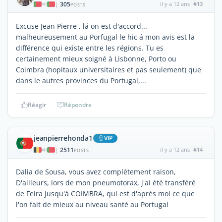
305
il y a 12 ans
#13
|
POSTS
Excuse Jean Pierre , lá on est d'accord...
malheureusement au Porfugal le hic á mon avis est la
différence qui existe entre les régions. Tu es
certainement mieux soigné à Lisbonne, Porto ou
Coimbra (hopitaux universitaires et pas seulement) que
dans le autres provinces du Portugal,...
Réagir
Répondre
jeanpierrehonda1
ViP
2511
il y a 12 ans
#14
|
POSTS
Dalia de Sousa, vous avez complètement raison,
D'ailleurs, lors de mon pneumotorax, j'ai été transféré
de Feira jusqu'à COIMBRA, qui est d'après moi ce que
l'on fait de mieux au niveau santé au Portugal