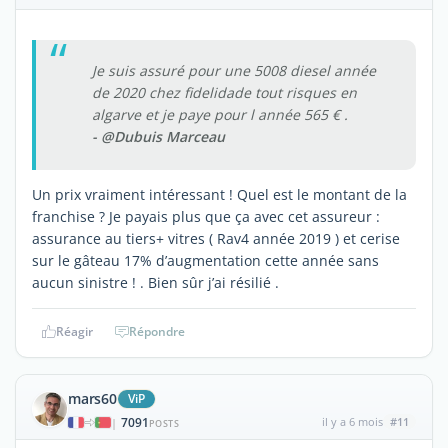
Je suis assuré pour une 5008 diesel année
de 2020 chez fidelidade tout risques en
algarve et je paye pour l année 565 € .
- @Dubuis Marceau
Un prix vraiment intéressant ! Quel est le montant de la
franchise ? Je payais plus que ça avec cet assureur :
assurance au tiers+ vitres ( Rav4 année 2019 ) et cerise
sur le gâteau 17% d’augmentation cette année sans
aucun sinistre ! . Bien sûr j’ai résilié .
Réagir
Répondre
mars60
ViP
7091
il y a 6 mois
#11
|
POSTS