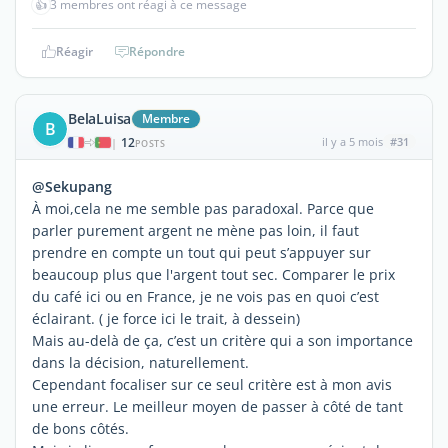
👍
3 membres ont réagi à ce message
Réagir
Répondre
BelaLuisa
Membre
B
12
il y a 5 mois
#31
|
POSTS
@Sekupang
À moi,cela ne me semble pas paradoxal. Parce que
parler purement argent ne mène pas loin, il faut
prendre en compte un tout qui peut s’appuyer sur
beaucoup plus que l'argent tout sec. Comparer le prix
du café ici ou en France, je ne vois pas en quoi c’est
éclairant. ( je force ici le trait, à dessein)
Mais au-delà de ça, c’est un critère qui a son importance
dans la décision, naturellement.
Cependant focaliser sur ce seul critère est à mon avis
une erreur. Le meilleur moyen de passer à côté de tant
de bons côtés.