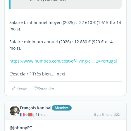
Salaire brut annuel moyen (2025) : 22 610 € (1 615 € x 14
mois).
Salaire minimum annuel (2026) : 12 880 € (920 € x 14
mois).
https://www.numbeo.com/cost-of-living/c … 2=Portugal
C'est clair ? Très bien.... next !
Réagir
Répondre
François kanibal
Membre
21
il y a 5 mois
#22
|
POSTS
@JohnnyPT