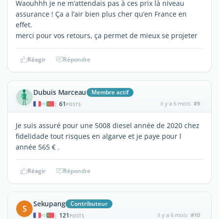
Waouhhh je ne m’attendais pas à ces prix là niveau
assurance ! Ça a l’air bien plus cher qu’en France en
effet.
merci pour vos retours, ça permet de mieux se projeter
Réagir
Répondre
Dubuis Marceau
Membre actif
61
il y a 6 mois
#9
|
POSTS
Je suis assuré pour une 5008 diesel année de 2020 chez
fidelidade tout risques en algarve et je paye pour l
année 565 € .
Réagir
Répondre
Sekupang
Contributeur
S
121
il y a 6 mois
#10
|
POSTS