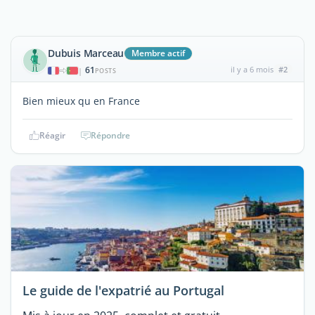
Dubuis Marceau
Membre actif
61
il y a 6 mois
#2
|
POSTS
Bien mieux qu en France
Réagir
Répondre
Le guide de l'expatrié au Portugal