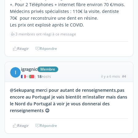
+. Pour 2 Téléphones + internet fibre environ 70 €/mois.
Médecins privés spécialistes : 110€ la visite, dentiste
70€ pour reconstruire une dent en résine.
Les prix ont explosè après le COVID.
👍
3 membres ont réagi à ce message
Réagir
Répondre
igragnic
Membre
I
18
il y a 6 mois
#4
|
POSTS
@Sekupang merci pour autant de renseignements,pas
encore au Portugal je vais bientôt m’installer mais dans
le Nord du Portugal à voir je vous donnerai des
renseignements 😉
Réagir
Répondre