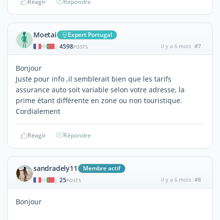
Réagir
Répondre
Moetai
Expert Portugal
4598
il y a 6 mois
#7
|
POSTS
Bonjour
Juste pour info ,il semblerait bien que les tarifs
assurance auto soit variable selon votre adresse, la
prime étant différente en zone ou non touristique.
Cordialement
Réagir
Répondre
sandradely11
Membre actif
25
il y a 6 mois
#8
|
POSTS
Bonjour