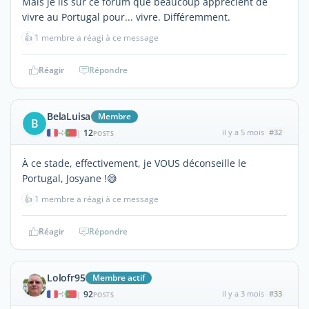
Mais je lis sur ce forum que beaucoup apprécient de
vivre au Portugal pour... vivre. Différemment.
👍
1 membre a réagi à ce message
Réagir
Répondre
BelaLuisa
Membre
B
12
il y a 5 mois
#32
|
POSTS
À ce stade, effectivement, je VOUS déconseille le
Portugal, Josyane !😅
👍
1 membre a réagi à ce message
Réagir
Répondre
Lolofr95
Membre actif
92
il y a 3 mois
#33
|
POSTS