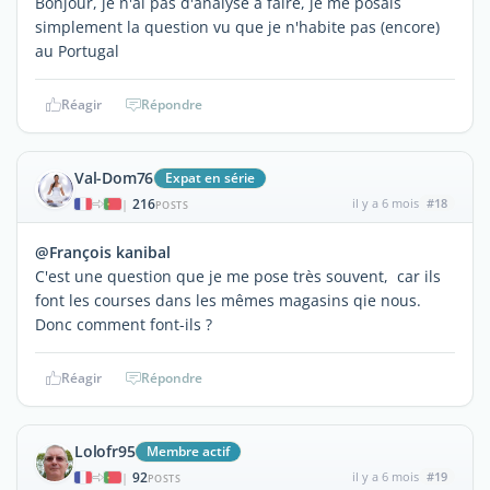
Bonjour, je n'ai pas d'analyse à faire, je me posais
simplement la question vu que je n'habite pas (encore)
au Portugal
Réagir
Répondre
Val-Dom76
Expat en série
216
il y a 6 mois
#18
|
POSTS
@François kanibal
C'est une question que je me pose très souvent, car ils
font les courses dans les mêmes magasins qie nous.
Donc comment font-ils ?
Réagir
Répondre
Lolofr95
Membre actif
92
il y a 6 mois
#19
|
POSTS