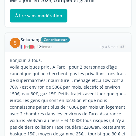
Mis à jour en 2025, complet et gratuit
À lire sans modération
Sekupang
Contributeur
S
121
il y a 6 mois
#3
|
POSTS
Bonjour à tous,
Voilà quelques prix . À Faro , pour 2 personnes d’âge
canonique qui ne cherchent pas les privations, nos frais
de supermarchés: nourriture , ménage etc..( Low cost à
70% ) est environ de 500€ par mois, électricité environ
150€, eau 30€, gaz 15€. Petits trajets avec Uber quelques
euros.Les gens qui sont en location et que nous
connaissons paient plus de 1000€ par mois un logement
avec 2 chambres dans les environs de Faro. Assurance
voiture: 550€/an au tiers + et 1000€ tous risques ( il n’y a
pas de tiers collision) Taxe routière :220€/an. Restaurant
basique 15€ , moyen de gamme 25€. , touristique 30 € et