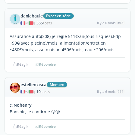
danlabaule
Expat en série
365
il y a 6 mois
#13
|
POSTS
Assurance auto(308) je règle 511€/an(tous risques),Edp
~90€(avec piscine)/mois, alimentation/entretien
~450€/mois, assu maison 450€/mois, eau ~20€/mois
Réagir
Répondre
estellemasca
Membre
10
il y a 6 mois
#14
|
POSTS
@Nohenry
Bonsoir, je confirme 🙄😒
Réagir
Répondre