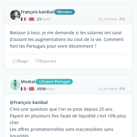
François kanibal
Membre
21
il y a 6 mois
#15
|
POSTS
Bonjour à tous, je me demande si les salaires ont suivi
d'autant les augmentations du cout de la vie. Comment
font les Portugais pour vivre décemment ?
Réagir
Répondre
Moetai
Expert Portugal
4598
il y a 6 mois
#16
|
POSTS
@François kanibal
C'est une question que l'on se pose depuis 25 ans .
Payant en plusieurs fois faute de liquidité c'est 10% plus
cher
Les offres promotionnelles sont inaccessibles sans
liquidités