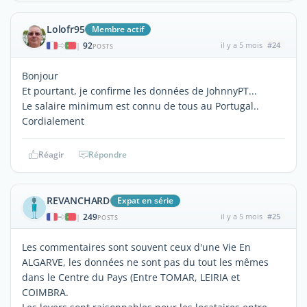
Lolofr95
Membre actif
92
il y a 5 mois
#24
|
POSTS
Bonjour
Et pourtant, je confirme les données de JohnnyPT...
Le salaire minimum est connu de tous au Portugal..
Cordialement
Réagir
Répondre
REVANCHARD
Expat en série
249
il y a 5 mois
#25
|
POSTS
Les commentaires sont souvent ceux d'une Vie En
ALGARVE, les données ne sont pas du tout les mêmes
dans le Centre du Pays (Entre TOMAR, LEIRIA et
COIMBRA.