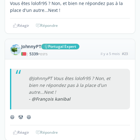
Vous êtes lolofr95 ? Non, et bien ne répondez pas à la
place d'un autre...Next !
Réagir
Répondre
JohnnyPT
Portugal Expert
5339
il y a 5 mois
#23
|
POSTS
@JohnnyPT Vous êtes lolofr95 ? Non, et
bien ne répondez pas à la place d'un
autre...Next !
- @François kanibal
😆 🤡 😆
Réagir
Répondre