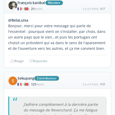
François kanibal
Membre
21
il y a 5 mois
#27
|
POSTS
@BelaLuisa
Bonjour, merci pour votre message qui parle de
l'essentiel : pourquoi vient on s'installer, par choix, dans
un autre pays que le sien...et puis les portugais ont
choisit un président qui va dans le sens de l'apaisement
et de l'ouverture vers les autres, et ça me convient bien.
Réagir
Répondre
Sekupang
Contributeur
S
121
il y a 5 mois
#28
|
POSTS
J’adhère complètement à la dernière partie
du message de Revenchard. Ça me fatigue