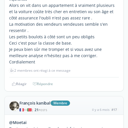
Alors on vit dans un appartement à vraiment plusieurs
et la voiture coûte très cher en entretien vu son âge et
côté assurance l'oubli n'est pas assez rare .
La motivation des vendeurs vendeuses semble s'en
ressentir .
Les petits boulots à côté sont un peu obligés
Ceci c'est pour la classe de base.
Je peux bien sûr me tromper et si vous avez une
meilleure analyse n'hésitez pas à me corriger.
Cordialement
👍
2 membres ont réagi à ce message
Réagir
Répondre
François kanibal
Membre
21
il y a 6 mois
#17
|
POSTS
@Moetai