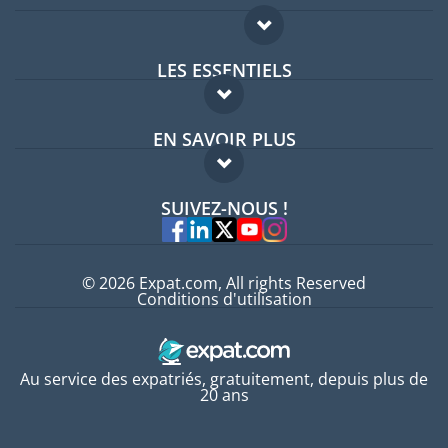
LES ESSENTIELS
Forum expatriés
EN SAVOIR PLUS
Guides pays
FAQ
Offres d'emploi
SUIVEZ-NOUS !
Experts
© 2026 Expat.com, All rights Reserved
Conditions d'utilisation
Au service des expatriés, gratuitement, depuis plus de
20 ans