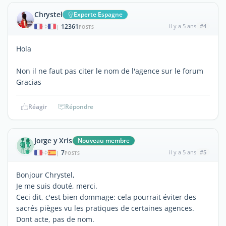
Chrystel
Experte Espagne
12361
il y a 5 ans
#4
|
POSTS
Hola
Non il ne faut pas citer le nom de l'agence sur le forum
Gracias
Réagir
Répondre
Jorge y Xris
Nouveau membre
7
il y a 5 ans
#5
|
POSTS
Bonjour Chrystel,
Je me suis douté, merci.
Ceci dit, c'est bien dommage: cela pourrait éviter des
sacrés pièges vu les pratiques de certaines agences.
Dont acte, pas de nom.