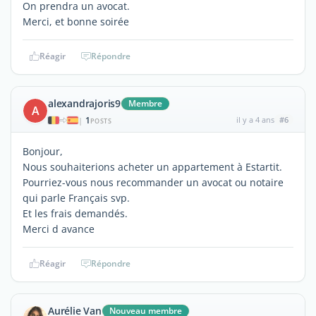
On prendra un avocat.
Merci, et bonne soirée
Réagir
Répondre
alexandrajoris9
Membre
A
1
il y a 4 ans
#6
|
POSTS
Bonjour,
Nous souhaiterions acheter un appartement à Estartit.
Pourriez-vous nous recommander un avocat ou notaire
qui parle Français svp.
Et les frais demandés.
Merci d avance
Réagir
Répondre
Aurélie Van
Nouveau membre