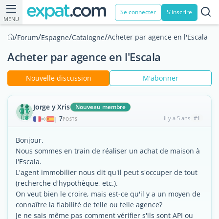
Se connecter
S'inscrire
MENU
/
/
/
/
Acheter par agence en l'Escala
Forum
Espagne
Catalogne
Acheter par agence en l'Escala
Nouvelle discussion
M'abonner
Jorge y Xris
Nouveau membre
7
il y a 5 ans
#1
|
POSTS
Bonjour,
Nous sommes en train de réaliser un achat de maison à
l'Escala.
L'agent immobilier nous dit qu'il peut s'occuper de tout
(recherche d'hypothèque, etc.).
On veut bien le croire, mais est-ce qu'il y a un moyen de
connaître la fiabilité de telle ou telle agence?
Je ne sais même pas comment vérifier s'ils sont API ou