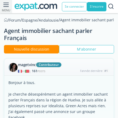
Se connecter
S'inscrire
MENU
/
/
/
/
Agent immobilier sachant parler
Forum
Espagne
Andalousie
Agent immobilier sachant parler
Français
Nouvelle discussion
M'abonner
magetvinc
Contributeur
161
l'année dernière
#1
|
POSTS
Bonjour à tous.
Je cherche désespérément un agent immobilier sachant
parler Français dans la région de Huelva. Je suis allée à
plusieurs reprises sur Idealista, Green Acres mais rien.
J'ai également passé une annonce sur un groupe
Facebook.