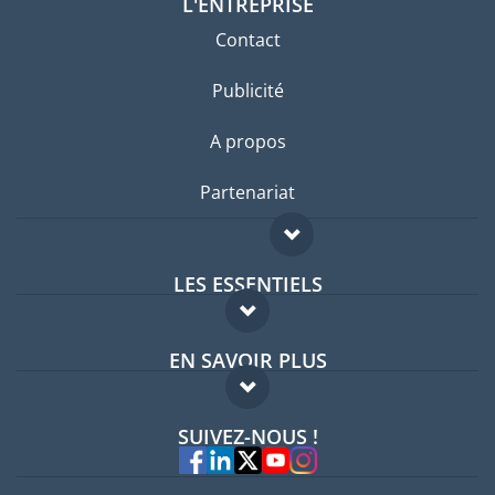
L'ENTREPRISE
Contact
Publicité
A propos
Partenariat
LES ESSENTIELS
Forum expatriés
EN SAVOIR PLUS
Guides pays
FAQ
Offres d'emploi
SUIVEZ-NOUS !
Experts