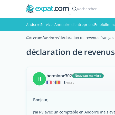
Rechercher
Andorre
Services
Annuaire d'entreprises
Emploi
Immo
/
/
/
déclaration de revenus français 
Forum
Andorre
déclaration de revenus 
hermione302
Nouveau membre
H
8
|
POSTS
Bonjour,
J'ai RV avec un comptable en Andorre mais ava