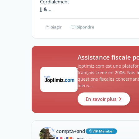
Cordialement
JJ & L
Réagir
Répondre
Assistance fiscale p
Joptimiz.com est une platefor
français créée en 2006. Nos f
questions fiscales concernant
biens...
En savoir plus
compta+and
VIP Member