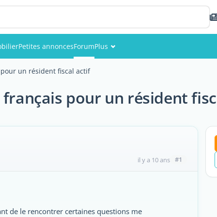
bilier
Petites annonces
Forum
Plus
Événements
pour un résident fiscal actif
Membres
français pour un résident fisca
Photos
#1
il y a 10 ans
nt de le rencontrer certaines questions me