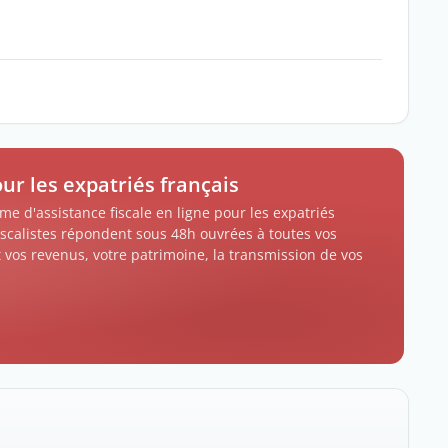
our les expatriés français
me d'assistance fiscale en ligne pour les expatriés
iscalistes répondent sous 48h ouvrées à toutes vos
 vos revenus, votre patrimoine, la transmission de vos