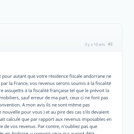
#2
il y a 10 ans
t pour autant que votre rèsidence fiscale andorrane ne
par la France, vos revenus serons soumis à la fiscalité
assujettis à la fiscalité française tel que le prévoit la
obiliers, sauf erreur de ma part, ceux ci ne font pas
a convention. A mon avis ils ne sont même pas
nouvelle pour vous ) et au pire des cas s'ils devaient
erait calculé que par rapport aux revenus imposables en
e de vos revenus. Par contre, n'oubliez pas que
és en Andorre, y compris ceux qui auront déjà