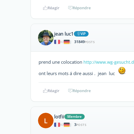
Réagir
Répondre
jean luc1
ViP
31849
|
POSTS
prend une colocation
http://www.wg-gesucht.d
ont leurs mots á dire aussi . jean luc
Réagir
Répondre
lotfii
Membre
L
3
|
POSTS