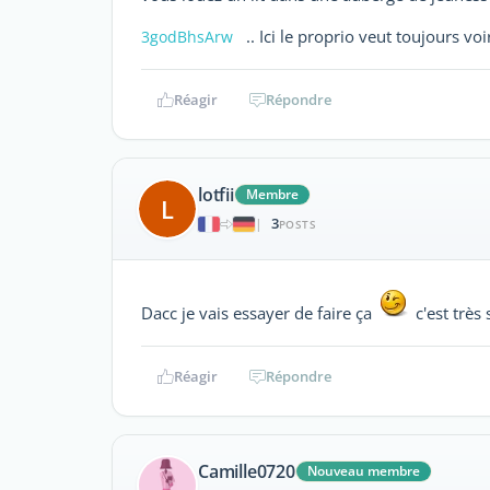
.. Ici le proprio veut toujours voi
3godBhsArw
Réagir
Répondre
lotfii
Membre
L
3
|
POSTS
Dacc je vais essayer de faire ça
c'est très
Réagir
Répondre
Camille0720
Nouveau membre