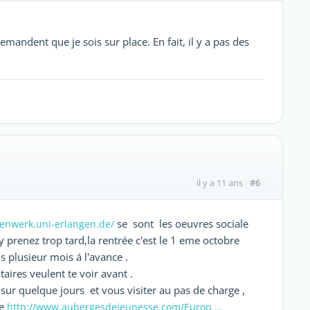
demandent que je sois sur place. En fait, il y a pas des
#6
il y a 11 ans
se sont les oeuvres sociale
enwerk.uni-erlangen.de/
 prenez trop tard,la rentrée c'est le 1 eme octobre
s plusieur mois á l'avance .
ataires veulent te voir avant .
 sur quelque jours et vous visiter au pas de charge ,
se
http://www.aubergesdejeunesse.com/Europ …