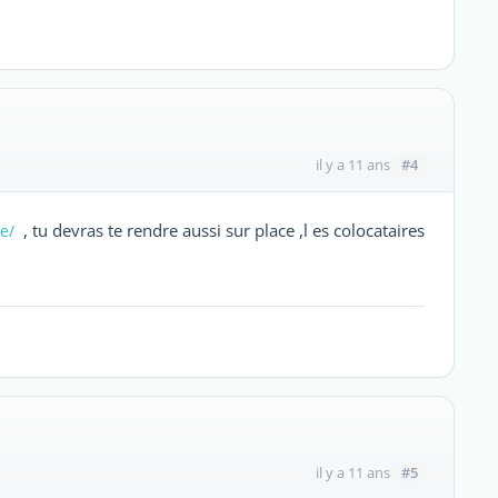
#4
il y a 11 ans
, tu devras te rendre aussi sur place ,l es colocataires
e/
#5
il y a 11 ans