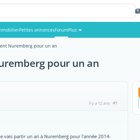
mmobilier
Petites annonces
Forum
Plus
Événements
ent Nuremberg pour un an
Membres
uremberg pour un an
Photos
#1
il y a 12 ans
je vais partir un an à Nuremberg pour l'année 2014-