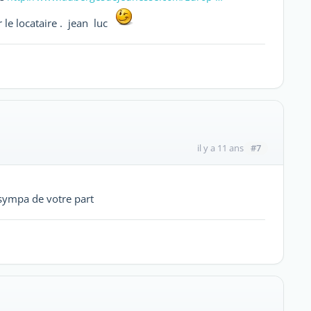
r le locataire . jean luc
#7
il y a 11 ans
 sympa de votre part