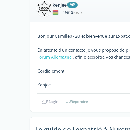
kenjee
ViP
19610
|
POSTS
Bonjour Camille0720 et bienvenue sur Expat
En attente d'un contacte je vous propose de p
, afin d'accroitre vos chanc
Forum Allemagne
Cordialement
Kenjee
Réagir
Répondre
Le guide de l'expatrié à Nure