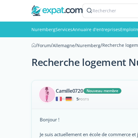
Rechercher
Nuremberg
Services
Annuaire d'entreprises
Emploi
I
/
/
/
/
Recherche logem
Forum
Allemagne
Nuremberg
Recherche logement N
Camille0720
Nouveau membre
5
|
POSTS
Bonjour !
Je suis actuellement en école de commerce et 