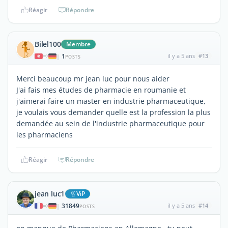
Réagir
Répondre
Bilel100
Membre
1
il y a 5 ans
#13
|
POSTS
Merci beaucoup mr jean luc pour nous aider
J'ai fais mes études de pharmacie en roumanie et
j'aimerai faire un master en industrie pharmaceutique,
je voulais vous demander quelle est la profession la plus
demandée au sein de l'industrie pharmaceutique pour
les pharmaciens
Réagir
Répondre
jean luc1
ViP
31849
il y a 5 ans
#14
|
POSTS