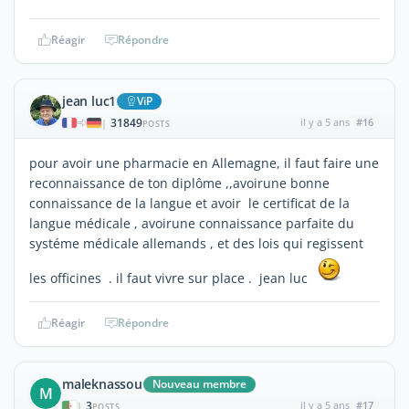
Réagir
Répondre
jean luc1
ViP
31849
il y a 5 ans
#16
|
POSTS
pour avoir une pharmacie en Allemagne, il faut faire une
reconnaissance de ton diplôme ,,avoirune bonne
connaissance de la langue et avoir le certificat de la
langue médicale , avoirune connaissance parfaite du
systéme médicale allemands , et des lois qui regissent
les officines . il faut vivre sur place . jean luc
Réagir
Répondre
maleknassou
Nouveau membre
M
3
il y a 5 ans
#17
|
POSTS