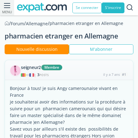
Se connecter
S'inscrire
MENU
/
/
/
pharmacien etranger en Allemagne
Forum
Allemagne
pharmacien etranger en Allemagne
Nouvelle discussion
M'abonner
seigneur2
Membre
3
il y a 7 ans
#1
|
POSTS
Bonjour à tous! je suis Angy camerounaise vivant en
France
je souhaiterai avoir des informations sur la procédure à
suivre pour un pharmacien camerounais qui qui désire
faire un master spécialisé dans de le même domaine(
pharmacie )en Allemagne?
Savez vous par ailleurs s'il existe des possibilités de
travail pour les pharmaciens étrangers Hors union