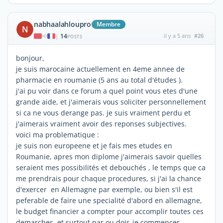
nabhaalahloupro
Membre
N
14
il y a 5 ans
#26
|
POSTS
bonjour,
je suis marocaine actuellement en 4eme annee de
pharmacie en roumanie (5 ans au total d'études ).
j'ai pu voir dans ce forum a quel point vous etes d'une
grande aide, et j'aimerais vous soliciter personnellement
si ca ne vous derange pas. je suis vraiment perdu et
j'aimerais vraiment avoir des reponses subjectives.
voici ma problematique :
je suis non europeene et je fais mes etudes en
Roumanie, apres mon diplome j'aimerais savoir quelles
seraient mes possibilités et debouchés , le temps que ca
me prendrais pour chaque procedures, si j'ai la chance
d'exercer en Allemagne par exemple, ou bien s'il est
peferable de faire une specialité d'abord en allemagne,
le budget financier a compter pour accomplir toutes ces
demarches. et surtout par ou dois-je commencer.