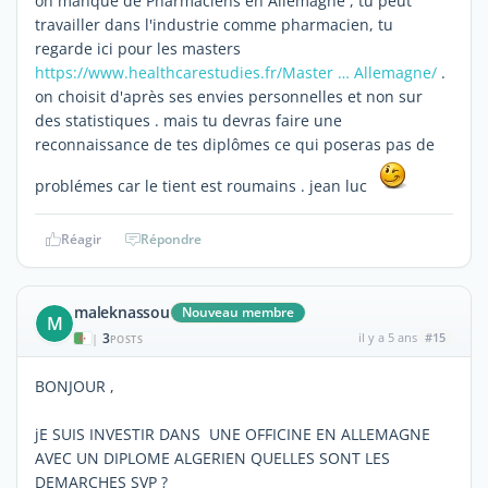
on manque de Pharmaciens en Allemagne , tu peut
travailler dans l'industrie comme pharmacien, tu
regarde ici pour les masters
https://www.healthcarestudies.fr/Master … Allemagne/
.
on choisit d'après ses envies personnelles et non sur
des statistiques . mais tu devras faire une
reconnaissance de tes diplômes ce qui poseras pas de
problémes car le tient est roumains . jean luc
Réagir
Répondre
maleknassou
Nouveau membre
M
3
il y a 5 ans
#15
|
POSTS
BONJOUR ,
jE SUIS INVESTIR DANS UNE OFFICINE EN ALLEMAGNE
AVEC UN DIPLOME ALGERIEN QUELLES SONT LES
DEMARCHES SVP ?