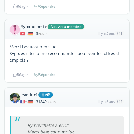
Réagir
Répondre
Rymouchette
Nouveau membre
3
il y a 5 ans
#11
|
POSTS
Merci beaucoup mr luc
Svp des sites a me recommander pour voir les offres d
emplois ?
Réagir
Répondre
jean luc1
ViP
31849
il y a 5 ans
#12
|
POSTS
Rymouchette a écrit:
Merci beaucoup mr luc