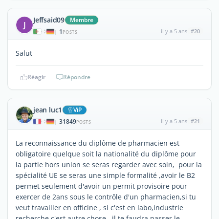
Jeffsaid09
Membre
J
1
il y a 5 ans
#20
|
POSTS
Salut
Réagir
Répondre
jean luc1
ViP
31849
il y a 5 ans
#21
|
POSTS
La reconnaissance du diplôme de pharmacien est
obligatoire quelque soit la nationalité du diplôme pour
la partie hors union se seras regarder avec soin, pour la
spécialité UE se seras une simple formalité ,avoir le B2
permet seulement d'avoir un permit provisoire pour
exercer de 2ans sous le contrôle d'un pharmacien,si tu
veut travailler en officine , si c'est en labo,industrie
recherche c'est autre chose . il te faudra passer le