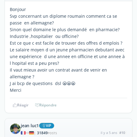
Bonjour
Svp concernant un diplome roumain comment ca se
passe en allemagne?
Sinon quel domaine le plus demandé en pharmacie?
Industrie ,hospitalier ou officine?
Est ce que c est facile de trouver des offres d emplois ?
Le salaire moyen d un jeune pharmacien debutant avec
une expérience d une annee en officine et une annee à
l hopital est a peu pres?
Il vaut mieux avoir un contrat avant de venir en
allemagne ?
J ai bcp de questions dsl 😬😬😬
Merci
Réagir
Répondre
jean luc1
ViP
31849
il y a 5 ans
#10
|
POSTS