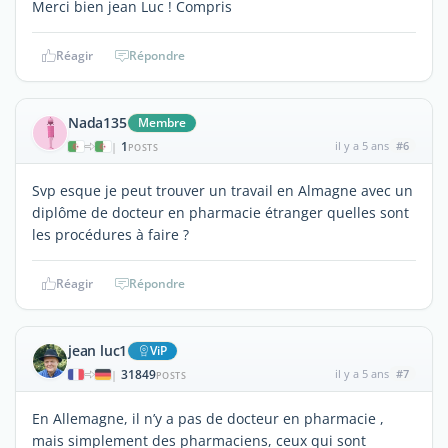
Merci bien jean Luc ! Compris
Réagir
Répondre
Nada135
Membre
1
il y a 5 ans
#6
|
POSTS
Svp esque je peut trouver un travail en Almagne avec un
diplôme de docteur en pharmacie étranger quelles sont
les procédures à faire ?
Réagir
Répondre
jean luc1
ViP
31849
il y a 5 ans
#7
|
POSTS
En Allemagne, il n’y a pas de docteur en pharmacie ,
mais simplement des pharmaciens, ceux qui sont