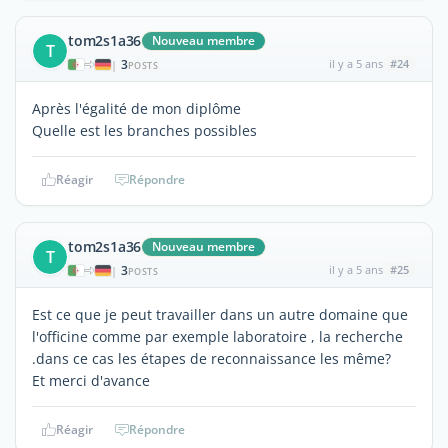
tom2s1a36
Nouveau membre
T
3
il y a 5 ans
#24
|
POSTS
Après l'égalité de mon diplôme
Quelle est les branches possibles
Réagir
Répondre
tom2s1a36
Nouveau membre
T
3
il y a 5 ans
#25
|
POSTS
Est ce que je peut travailler dans un autre domaine que
l'officine comme par exemple laboratoire , la recherche
.dans ce cas les étapes de reconnaissance les même?
Et merci d'avance
Réagir
Répondre