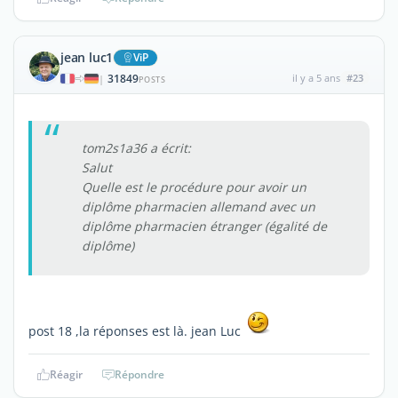
jean luc1
ViP
31849
il y a 5 ans
#23
|
POSTS
tom2s1a36 a écrit:
Salut
Quelle est le procédure pour avoir un
diplôme pharmacien allemand avec un
diplôme pharmacien étranger (égalité de
diplôme)
post 18 ,la réponses est là. jean Luc
Réagir
Répondre