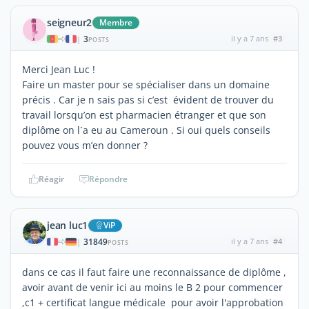
seigneur2
Membre
3
il y a 7 ans
#3
|
POSTS
Merci Jean Luc !
Faire un master pour se spécialiser dans un domaine
précis . Car je n sais pas si c’est évident de trouver du
travail lorsqu’on est pharmacien étranger et que son
diplôme on l´a eu au Cameroun . Si oui quels conseils
pouvez vous m’en donner ?
Réagir
Répondre
jean luc1
ViP
31849
il y a 7 ans
#4
|
POSTS
dans ce cas il faut faire une reconnaissance de diplôme ,
avoir avant de venir ici au moins le B 2 pour commencer
,c1 + certificat langue médicale pour avoir l'approbation