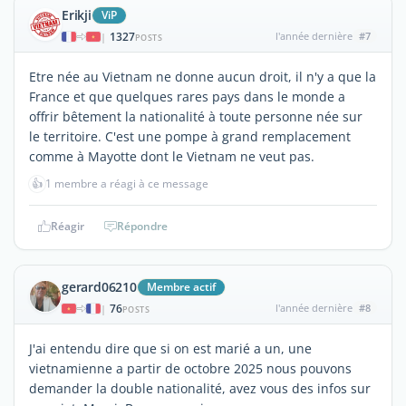
Erikji
ViP
1327
l'année dernière
#7
|
POSTS
Etre née au Vietnam ne donne aucun droit, il n'y a que la
France et que quelques rares pays dans le monde a
offrir bêtement la nationalité à toute personne née sur
le territoire. C'est une pompe à grand remplacement
comme à Mayotte dont le Vietnam ne veut pas.
👍
1 membre a réagi à ce message
Réagir
Répondre
gerard06210
Membre actif
76
l'année dernière
#8
|
POSTS
J'ai entendu dire que si on est marié a un, une
vietnamienne a partir de octobre 2025 nous pouvons
demander la double nationalité, avez vous des infos sur