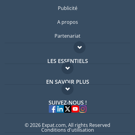
Publicité
A propos
Partenariat
LES ESSENTIELS
Forum expatriés
EN SAVOIR PLUS
Guides pays
FAQ
Offres d'emploi
SUIVEZ-NOUS !
Experts
© 2026 Expat.com, All rights Reserved
Conditions d'utilisation