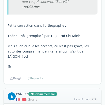
tout ce qui concerne "Bác Hồ".
- @Olibrius
Petite correction dans l'orthographe ;
Thành Phố (
remplacé par
T.P
)
- Hồ Chí Minh
Mais si on oublie les accents, ce n'est pas grave, les
autorités comprennent en général qu'il s'agit de
SAÏGON ! Lol
😉
Réagir
Répondre
eol2032
Nouveau membre
E
3
il y a 11 mois
#13
|
POSTS