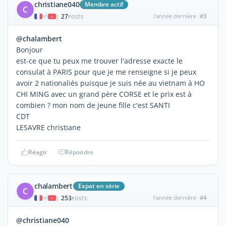
christiane040
Membre actif
C
27
l'année dernière
#3
|
POSTS
@chalambert
Bonjour
est-ce que tu peux me trouver l'adresse exacte le
consulat à PARIS pour que je me renseigne si je peux
avoir 2 nationaliés puisque je suis née au vietnam à HO
CHI MING avec un grand père CORSE et le prix est à
combien ? mon nom de jeune fille c'est SANTI
CDT
LESAVRE christiane
Réagir
Répondre
chalambert
Expat en série
C
253
l'année dernière
#4
|
POSTS
@christiane040