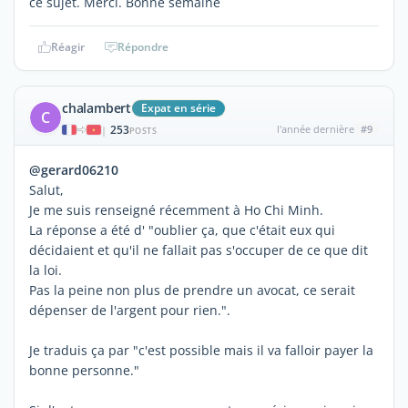
ce sujet. Merci. Bonne semaine
Réagir
Répondre
chalambert
Expat en série
C
253
l'année dernière
#9
|
POSTS
@gerard06210
Salut,
Je me suis renseigné récemment à Ho Chi Minh.
La réponse a été d' "oublier ça, que c'était eux qui
décidaient et qu'il ne fallait pas s'occuper de ce que dit
la loi.
Pas la peine non plus de prendre un avocat, ce serait
dépenser de l'argent pour rien.".
Je traduis ça par "c'est possible mais il va falloir payer la
bonne personne."