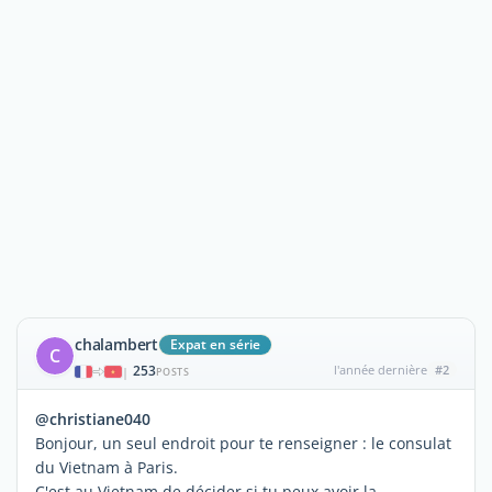
chalambert
Expat en série
C
253
l'année dernière
#2
|
POSTS
@christiane040
Bonjour, un seul endroit pour te renseigner : le consulat
du Vietnam à Paris.
C'est au Vietnam de décider si tu peux avoir la