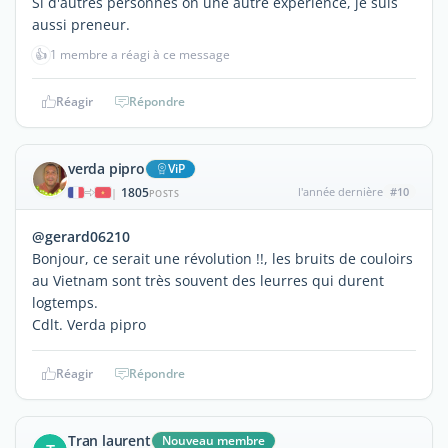
Si d'autres personnes on une autre expérience, je suis
aussi preneur.
👍
1 membre a réagi à ce message
Réagir
Répondre
verda pipro
ViP
1805
l'année dernière
#10
|
POSTS
@gerard06210
Bonjour, ce serait une révolution !!, les bruits de couloirs
au Vietnam sont très souvent des leurres qui durent
logtemps.
Cdlt. Verda pipro
Réagir
Répondre
Tran laurent
Nouveau membre