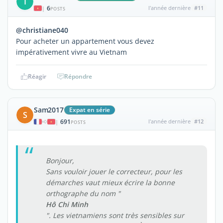
T
6
l'année dernière
#11
|
POSTS
@christiane040
Pour acheter un appartement vous devez
impérativement vivre au Vietnam
Réagir
Répondre
Sam2017
Expat en série
S
691
l'année dernière
#12
|
POSTS
Bonjour,
Sans vouloir jouer le correcteur, pour les
démarches vaut mieux écrire la bonne
orthographe du nom "
Hô Chi Minh
". Les vietnamiens sont très sensibles sur