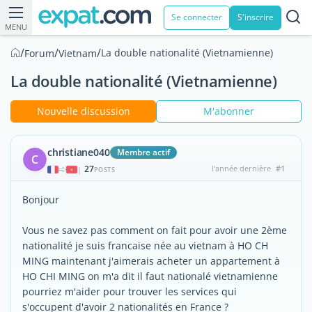
Se connecter
S'inscrire
MENU
/
/
/
La double nationalité (Vietnamienne)
Forum
Vietnam
La double nationalité (Vietnamienne)
Nouvelle discussion
M'abonner
christiane040
Membre actif
C
27
l'année dernière
#1
|
POSTS
Bonjour
Vous ne savez pas comment on fait pour avoir une 2ème
nationalité je suis francaise née au vietnam à HO CH
MING maintenant j'aimerais acheter un appartement à
HO CHI MING on m'a dit il faut nationalé vietnamienne
pourriez m'aider pour trouver les services qui
s'occupent d'avoir 2 nationalités en France ?