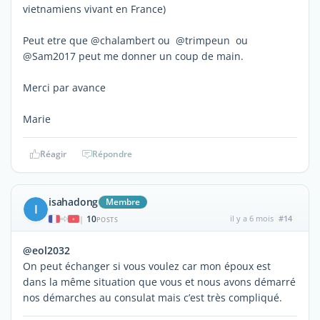
vietnamiens vivant en France)
Peut etre que @chalambert ou @trimpeun ou
@Sam2017 peut me donner un coup de main.
Merci par avance
Marie
Réagir
Répondre
isahadong
Membre
I
10
il y a 6 mois
#14
|
POSTS
@eol2032
On peut échanger si vous voulez car mon époux est
dans la même situation que vous et nous avons démarré
nos démarches au consulat mais c’est très compliqué.