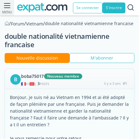
Se connecter
S'inscrire
MENU
/
/
/
double nationalité vietnamienne francaise
Forum
Vietnam
double nationalité vietnamienne
francaise
Nouvelle discussion
M'abonner
boba75017
Nouveau membre
B
3
il y a 3 ans
#1
|
POSTS
Bonjour, je suis né au Vietnam en 1994 et ai été adopté
de façon plénière par une française. Puis je demander la
nationalité vietnamienne et garder la nationalité
française ? Faut il faire une demande à l'ambassade ? Il y
a t il un entretien ?
Je vous remercie pour votre retour.