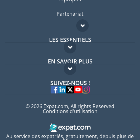
Partenariat
LES ESSENTIELS
Forum expatriés
EN SAVOIR PLUS
Guides pays
FAQ
Offres d'emploi
SUIVEZ-NOUS !
Experts
© 2026 Expat.com, All rights Reserved
Conditions d'utilisation
Au service des expatriés, gratuitement, depuis plus de