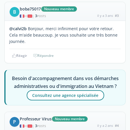
boba75017
Nouveau membre
B
3
il y a 3 ans
#3
|
POSTS
@calvi2b
Bonjour, merci infiniment pour votre retour.
Cela m'aide beaucoup. Je vous souhaite une très bonne
journée.
Réagir
Répondre
Besoin d'accompagnement dans vos démarches
administratives ou d'immigration au Vietnam ?
Consultez une agence spécialisée
Professeur Virus
Nouveau membre
P
3
il y a 2 ans
#4
|
POSTS