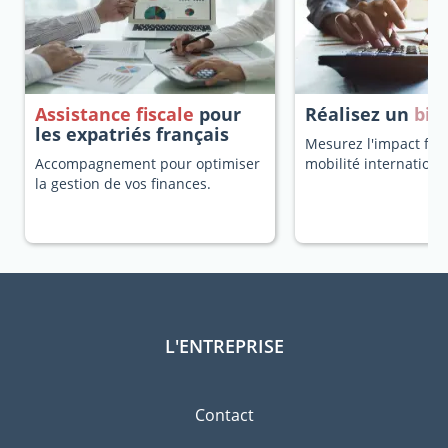
Assistance fiscale
pour
Réalisez un
bila
les expatriés français
Mesurez l'impact fisc
Accompagnement pour optimiser
mobilité internationa
la gestion de vos finances.
L'ENTREPRISE
Contact