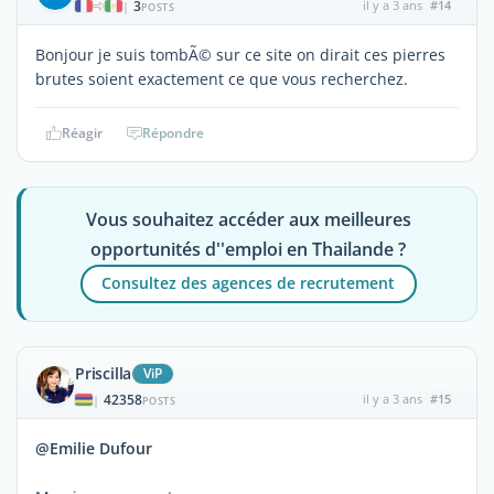
3
il y a 3 ans
#14
|
POSTS
Bonjour je suis tombÃ© sur ce site on dirait ces pierres
brutes soient exactement ce que vous recherchez.
Réagir
Répondre
Vous souhaitez accéder aux meilleures
opportunités d''emploi en Thailande ?
Consultez des agences de recrutement
Priscilla
ViP
42358
il y a 3 ans
#15
|
POSTS
@Emilie Dufour