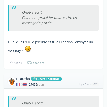
Ona6 a écrit:
Comment procéder pour écrire en
messagerie privée
Tu cliques sur le pseudo et tu as l'option "envoyer un
message"
Réagir
Répondre
Pilouthai
Expert Thaïlande
27455
il y a 7 ans
#12
|
POSTS
Ona6 a écrit: