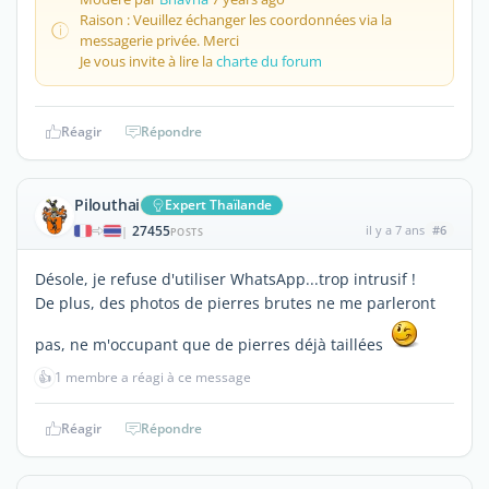
Raison : Veuillez échanger les coordonnées via la
messagerie privée. Merci
Je vous invite à lire la
charte du forum
Réagir
Répondre
Pilouthai
Expert Thaïlande
27455
il y a 7 ans
#6
|
POSTS
Désole, je refuse d'utiliser WhatsApp...trop intrusif !
De plus, des photos de pierres brutes ne me parleront
pas, ne m'occupant que de pierres déjà taillées
👍
1 membre a réagi à ce message
Réagir
Répondre