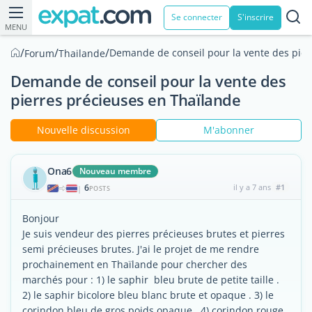
Se connecter
S'inscrire
MENU
/
/
/
Demande de conseil pour la vente des pier
Forum
Thailande
Demande de conseil pour la vente des
pierres précieuses en Thaïlande
Nouvelle discussion
M'abonner
Ona6
Nouveau membre
6
il y a 7 ans
#1
|
POSTS
Bonjour
Je suis vendeur des pierres précieuses brutes et pierres
semi précieuses brutes. J'ai le projet de me rendre
prochainement en Thaïlande pour chercher des
marchés pour : 1) le saphir bleu brute de petite taille .
2) le saphir bicolore bleu blanc brute et opaque . 3) le
corindon bleu de gros poids opaque . 4) corindon rouge