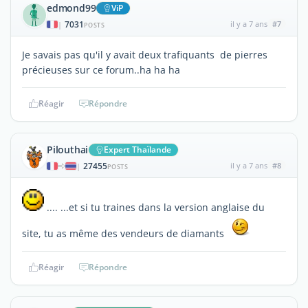
edmond99
ViP
7031
il y a 7 ans
#7
|
POSTS
Je savais pas qu'il y avait deux trafiquants de pierres
précieuses sur ce forum..ha ha ha
Réagir
Répondre
Pilouthai
Expert Thaïlande
27455
il y a 7 ans
#8
|
POSTS
.... ...et si tu traines dans la version anglaise du
site, tu as même des vendeurs de diamants
Réagir
Répondre