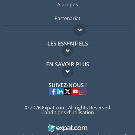
A propos
Partenariat
LES ESSENTIELS
Forum expatriés
EN SAVOIR PLUS
Guides pays
FAQ
Offres d'emploi
SUIVEZ-NOUS !
Experts
© 2026 Expat.com, All rights Reserved
Conditions d'utilisation