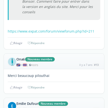
Bonsoir. Comment faire pour entrer dans
la version en anglais du site. Merci pour les
conseils
https://www.expat.com/forum/viewforum.php?id=211
Réagir
Répondre
Ona6
Nouveau membre
6
il y a 7 ans
#13
|
POSTS
Merci beaucoup pilouthai
Réagir
Répondre
Emilie Dufour
Nouveau membre
E