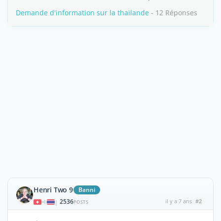
Demande d'information sur la thailande
- 12 Réponses
Henri Two 9
Banni
2536
il y a 7 ans
#2
|
POSTS