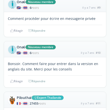
Ona6
Nouveau membre
6
il y a 7 ans
#9
|
POSTS
Comment procéder pour écrire en messagerie privée
Réagir
Répondre
Ona6
Nouveau membre
6
il y a 7 ans
#10
|
POSTS
Bonsoir. Comment faire pour entrer dans la version en
anglais du site. Merci pour les conseils
Réagir
Répondre
Pilouthai
Expert Thaïlande
27455
il y a 7 ans
#11
|
POSTS