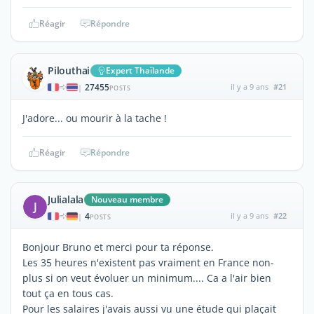
Réagir
Répondre
Pilouthai
Expert Thaïlande
27455
il y a 9 ans
#21
|
POSTS
J'adore... ou mourir à la tache !
Réagir
Répondre
Julialala
Nouveau membre
J
4
il y a 9 ans
#22
|
POSTS
Bonjour Bruno et merci pour ta réponse.
Les 35 heures n'existent pas vraiment en France non-
plus si on veut évoluer un minimum.... Ca a l'air bien
tout ça en tous cas.
Pour les salaires j'avais aussi vu une étude qui plaçait