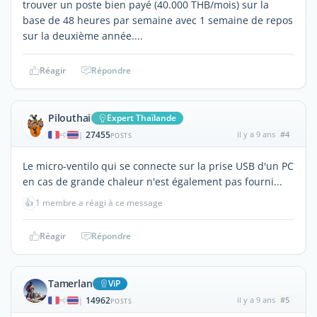
trouver un poste bien payé (40.000 THB/mois) sur la
base de 48 heures par semaine avec 1 semaine de repos
sur la deuxième année....
Réagir
Répondre
Pilouthai
Expert Thaïlande
27455
il y a 9 ans
#4
|
POSTS
Le micro-ventilo qui se connecte sur la prise USB d'un PC
en cas de grande chaleur n'est également pas fourni...
👍
1 membre a réagi à ce message
Réagir
Répondre
Tamerlan
ViP
14962
il y a 9 ans
#5
|
POSTS