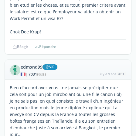
bien etudier les choses, et surtout, premier critere avant
le salaire: est ce que l'employeur va aider a obtenir un
Work Permit et un visa B??
Chok Dee Krap!
Réagir
Répondre
edmond99
ViP
7031
il y a 9 ans
#31
|
POSTS
Bien d'accord avec vous...ne jamais se précipiter que
cela soit pour un job mirobolant ou une fille canon (lol)
Je ne sais pas en quoi consiste le travail d'un ingénieur
en production mais le jeune diplômé explique qu'il a
envoyé son CV depuis la France à toutes les grosses
boîtes françaises en Thaïlande. Il a eu son entretien
d'embauche juste à son arrivée à Bangkok , le premier
jour...