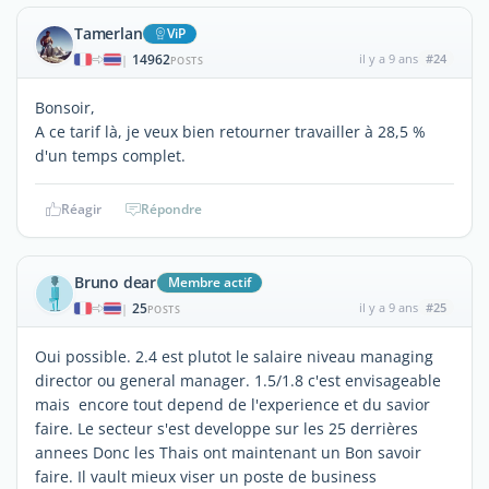
Tamerlan
ViP
14962
il y a 9 ans
#24
|
POSTS
Bonsoir,
A ce tarif là, je veux bien retourner travailler à 28,5 %
d'un temps complet.
Réagir
Répondre
Bruno dear
Membre actif
25
il y a 9 ans
#25
|
POSTS
Oui possible. 2.4 est plutot le salaire niveau managing
director ou general manager. 1.5/1.8 c'est envisageable
mais encore tout depend de l'experience et du savior
faire. Le secteur s'est developpe sur les 25 derrières
annees Donc les Thais ont maintenant un Bon savoir
faire. Il vault mieux viser un poste de business