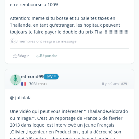
etre rembourse a 100%
Attention: meme si tu bosse et tu paie tes taxes en
Thailande, en tant qu'etranger, les hopitaux peuvent
toujours te faire payer le double du prix Thai !!!!!!!!!!!!!!!!!!!
👍
3 membres ont réagi à ce message
Réagir
Répondre
edmond99
ViP
7031
il y a 9 ans
#29
|
POSTS
@ julialala
Une vidéo qui peut vous intéresser " Thaïlande,eldorado
ou mirage?". C'est un reportage de France 5 de février
2013 dans lequel est interviewé un jeune Français
,Olivier ,ingénieur en Production , qui a décroché son
emploi à Bangkok ...deux mois seulement aprés sa