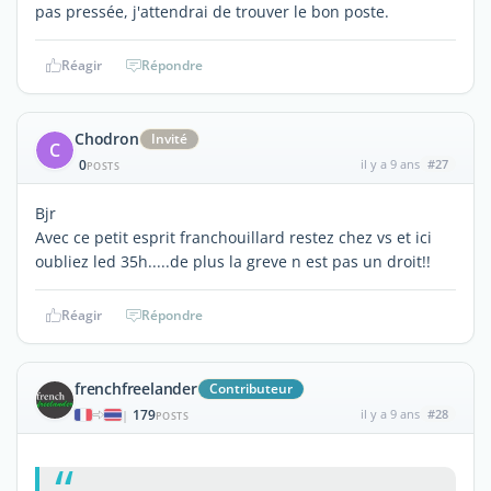
pas pressée, j'attendrai de trouver le bon poste.
Réagir
Répondre
Chodron
Invité
C
0
il y a 9 ans
#27
POSTS
Bjr
Avec ce petit esprit franchouillard restez chez vs et ici
oubliez led 35h.....de plus la greve n est pas un droit!!
Réagir
Répondre
frenchfreelander
Contributeur
179
il y a 9 ans
#28
|
POSTS