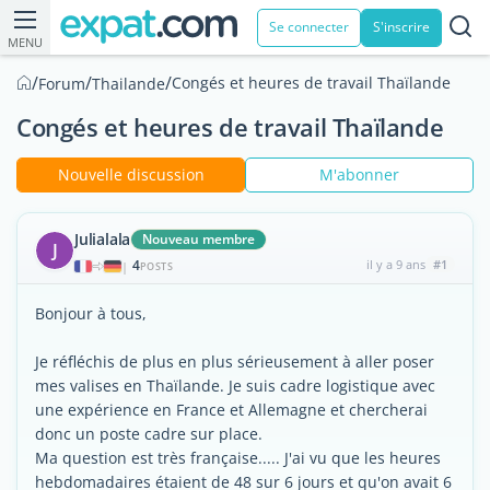
Se connecter
S'inscrire
MENU
/
/
/
Congés et heures de travail Thaïlande
Forum
Thailande
Congés et heures de travail Thaïlande
Nouvelle discussion
M'abonner
Julialala
Nouveau membre
J
4
il y a 9 ans
#1
|
POSTS
Bonjour à tous,
Je réfléchis de plus en plus sérieusement à aller poser
mes valises en Thaïlande. Je suis cadre logistique avec
une expérience en France et Allemagne et chercherai
donc un poste cadre sur place.
Ma question est très française..... J'ai vu que les heures
hebdomadaires étaient de 48 sur 6 jours et qu'on avait 6