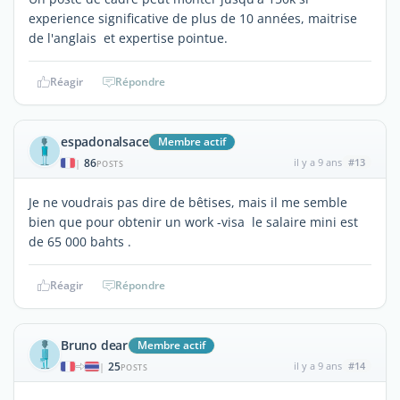
experience significative de plus de 10 années, maitrise
de l'anglais et expertise pointue.
Réagir
Répondre
espadonalsace
Membre actif
86
il y a 9 ans
#13
|
POSTS
Je ne voudrais pas dire de bêtises, mais il me semble
bien que pour obtenir un work -visa le salaire mini est
de 65 000 bahts .
Réagir
Répondre
Bruno dear
Membre actif
25
il y a 9 ans
#14
|
POSTS