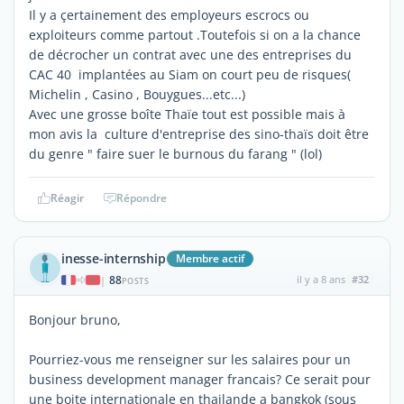
Il y a çertainement des employeurs escrocs ou
exploiteurs comme partout .Toutefois si on a la chance
de décrocher un contrat avec une des entreprises du
CAC 40 implantées au Siam on court peu de risques(
Michelin , Casino , Bouygues...etc...)
Avec une grosse boîte Thaïe tout est possible mais à
mon avis la culture d'entreprise des sino-thaïs doit être
du genre " faire suer le burnous du farang " (lol)
Réagir
Répondre
inesse-internship
Membre actif
88
il y a 8 ans
#32
|
POSTS
Bonjour bruno,
Pourriez-vous me renseigner sur les salaires pour un
business development manager francais? Ce serait pour
une boite internationale en thailande a bangkok (sous