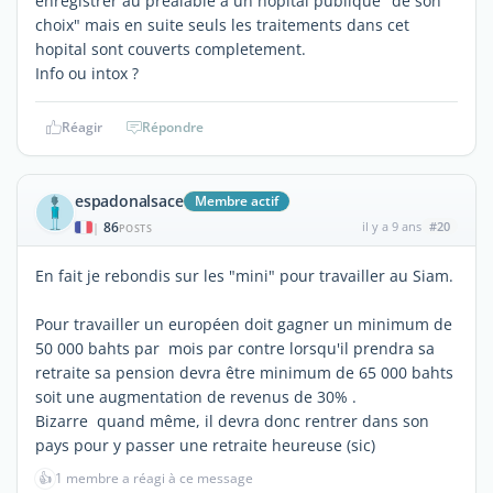
enregistrer au prealable a un hopital publique "de son
choix" mais en suite seuls les traitements dans cet
hopital sont couverts completement.
Info ou intox ?
Réagir
Répondre
espadonalsace
Membre actif
86
il y a 9 ans
#20
|
POSTS
En fait je rebondis sur les "mini" pour travailler au Siam.
Pour travailler un européen doit gagner un minimum de
50 000 bahts par mois par contre lorsqu'il prendra sa
retraite sa pension devra être minimum de 65 000 bahts
soit une augmentation de revenus de 30% .
Bizarre quand même, il devra donc rentrer dans son
pays pour y passer une retraite heureuse (sic)
👍
1 membre a réagi à ce message