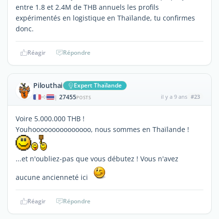
entre 1.8 et 2.4M de THB annuels les profils
expérimentés en logistique en Thaïlande, tu confirmes
donc.
Réagir
Répondre
Pilouthai
Expert Thaïlande
27455
il y a 9 ans
#23
|
POSTS
Voire 5.000.000 THB !
Youhooooooooooooooo, nous sommes en Thaïlande !
...et n'oubliez-pas que vous débutez ! Vous n'avez
aucune ancienneté ici
Réagir
Répondre