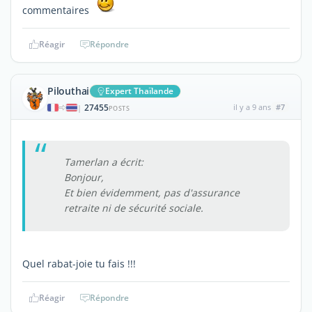
commentaires
Réagir
Répondre
Pilouthai
Expert Thaïlande
27455
il y a 9 ans
#7
|
POSTS
Tamerlan a écrit:
Bonjour,
Et bien évidemment, pas d'assurance
retraite ni de sécurité sociale.
Quel rabat-joie tu fais !!!
Réagir
Répondre