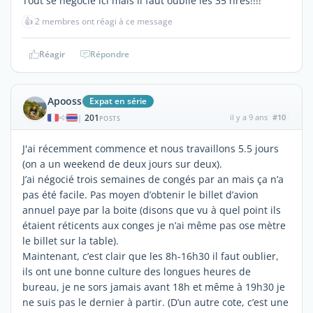
Tout se negocie ici mais il faut oublié les 35 hres!!!!
👍
2 membres ont réagi à ce message
Réagir
Répondre
Apooss
Expat en série
201
il y a 9 ans
#10
|
POSTS
J'ai récemment commence et nous travaillons 5.5 jours
(on a un weekend de deux jours sur deux).
J’ai négocié trois semaines de congés par an mais ça n’a
pas été facile. Pas moyen d’obtenir le billet d’avion
annuel paye par la boite (disons que vu à quel point ils
étaient réticents aux conges je n’ai même pas ose mètre
le billet sur la table).
Maintenant, c’est clair que les 8h-16h30 il faut oublier,
ils ont une bonne culture des longues heures de
bureau, je ne sors jamais avant 18h et même à 19h30 je
ne suis pas le dernier à partir. (D’un autre cote, c’est une