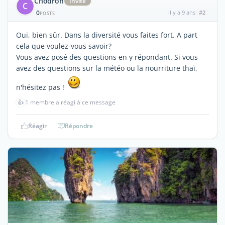
Chodron
Invité
C
0
il y a 9 ans
#2
POSTS
Oui, bien sûr. Dans la diversité vous faites fort. A part
cela que voulez-vous savoir?
Vous avez posé des questions en y répondant. Si vous
avez des questions sur la météo ou la nourriture thaï,
n'hésitez pas !
👍
1 membre a réagi à ce message
Réagir
Répondre