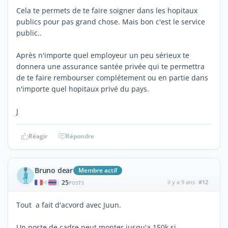
Cela te permets de te faire soigner dans les hopitaux
publics pour pas grand chose. Mais bon c'est le service
public..
Après n'importe quel employeur un peu sérieux te
donnera une assurance santée privée qui te permettra
de te faire rembourser complétement ou en partie dans
n'importe quel hopitaux privé du pays.
J
Réagir
Répondre
Bruno dear
Membre actif
25
il y a 9 ans
#12
|
POSTS
Tout a fait d'acvord avec Juun.
Un poste de cadre peut monter jusqu'a 150k si