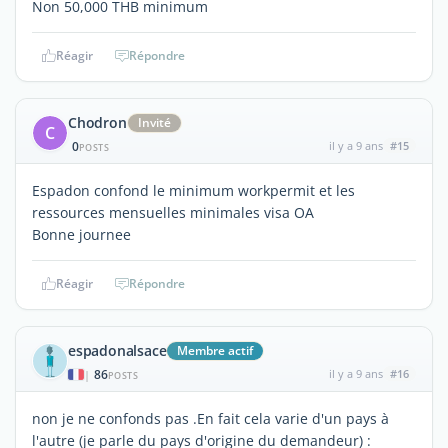
Non 50,000 THB minimum
Réagir
Répondre
Chodron
Invité
C
0
il y a 9 ans
#15
POSTS
Espadon confond le minimum workpermit et les
ressources mensuelles minimales visa OA
Bonne journee
Réagir
Répondre
espadonalsace
Membre actif
86
il y a 9 ans
#16
|
POSTS
non je ne confonds pas .En fait cela varie d'un pays à
l'autre (je parle du pays d'origine du demandeur) :