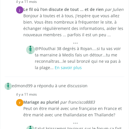
il y a 11 mois
Le fil où l'on discute de tout ... et de rien
par Julien
J
Bonjour à toutes et à tous, j'espère que vous allez
bien. Vous êtes nombreux à fréquenter le site, à
échanger régulièrement des informations, aider les
nouveaux membres ... parfois il est un peu ...
@Pilouthai 38 degrés à Royan....si tu vas voir
ta marraine à Medis fais un détour...tu me
reconnaîtras...le seul bronzé qui ne va pas à
la plage...
En savoir plus
edmond99 a répondu à une discussion
il y a 11 mois
Mariage au pluriel
par francisco8883
F
Peut on être marié avec une française en France et
être marié avec une thaïlandaise en Thaïlande?
Salut krisscemoi toujours sur le forum ça fait