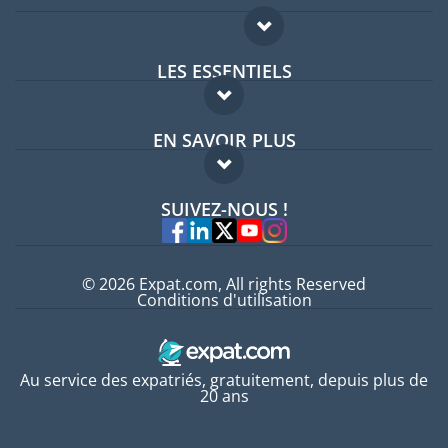
LES ESSENTIELS
Forum expatriés
EN SAVOIR PLUS
Guides pays
FAQ
Offres d'emploi
SUIVEZ-NOUS !
Experts
© 2026 Expat.com, All rights Reserved
Conditions d'utilisation
Au service des expatriés, gratuitement, depuis plus de
20 ans