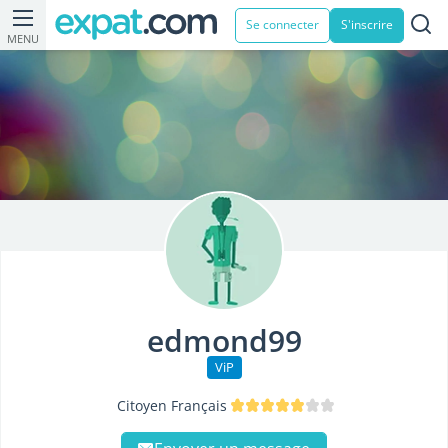
Se connecter
S'inscrire
MENU
edmond99
ViP
Citoyen Français