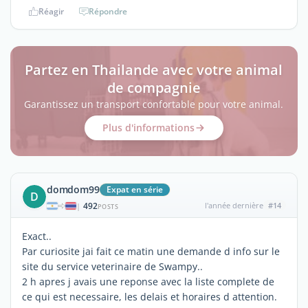
Réagir
Répondre
Partez en Thailande avec votre animal
de compagnie
Garantissez un transport confortable pour votre animal.
Plus d'informations
domdom99
Expat en série
D
492
l'année dernière
#14
|
POSTS
Exact..
Par curiosite jai fait ce matin une demande d info sur le
site du service veterinaire de Swampy..
2 h apres j avais une reponse avec la liste complete de
ce qui est necessaire, les delais et horaires d attention.