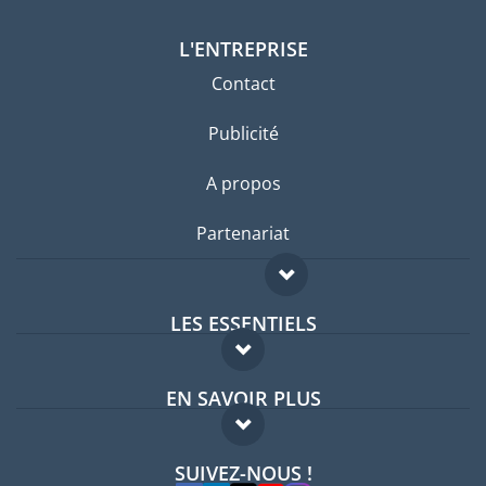
L'ENTREPRISE
Contact
Publicité
A propos
Partenariat
LES ESSENTIELS
Forum expatriés
EN SAVOIR PLUS
Guides pays
FAQ
Offres d'emploi
SUIVEZ-NOUS !
Experts