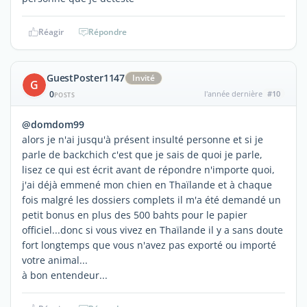
Réagir
Répondre
GuestPoster1147
Invité
G
0
l'année dernière
#10
POSTS
@domdom99
alors je n'ai jusqu'à présent insulté personne et si je
parle de backchich c'est que je sais de quoi je parle,
lisez ce qui est écrit avant de répondre n'importe quoi,
j'ai déjà emmené mon chien en Thaïlande et à chaque
fois malgré les dossiers complets il m'a été demandé un
petit bonus en plus des 500 bahts pour le papier
officiel...donc si vous vivez en Thaïlande il y a sans doute
fort longtemps que vous n'avez pas exporté ou importé
votre animal...
à bon entendeur...