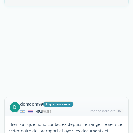
domdom99
Expat en série
D
492
l'année dernière
#2
|
POSTS
Bien sur que non.. contactez depuis l etranger le service
veterinaire de l aeroport et ayez les documents et