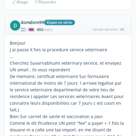
Réagir
Répondre
domdom99
Expat en série
D
492
l'année dernière
#5
|
POSTS
Bonjour
J ai passe X fois la procedure service veterinaire
...
Cherchez Suvarnabhumi veterinary service, et envoyez
UN amail , ils vous repondent
De memoire, certificat veterinaire Sur formulaire
international de moins de 7 jours l arrivee legalise par
le service veterinaire departmental de votre lieu de
residence ( appeler Les services veterinaires Avant pour
connaitre leurs disponibilites car 7 jours c est court en
fait,)
Bien Sur carnet de sante et vaccination a jour.
Comme le dit Prudence UN petit "fee" a payer + 1 fois la
douane m a colle une tax import, en me disant de