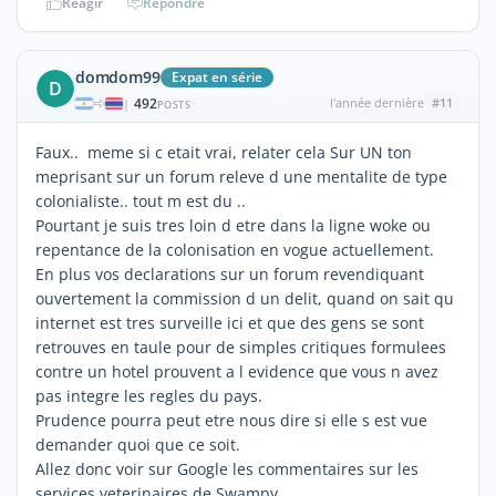
Réagir
Répondre
domdom99
Expat en série
D
492
l'année dernière
#11
|
POSTS
Faux.. meme si c etait vrai, relater cela Sur UN ton
meprisant sur un forum releve d une mentalite de type
colonialiste.. tout m est du ..
Pourtant je suis tres loin d etre dans la ligne woke ou
repentance de la colonisation en vogue actuellement.
En plus vos declarations sur un forum revendiquant
ouvertement la commission d un delit, quand on sait qu
internet est tres surveille ici et que des gens se sont
retrouves en taule pour de simples critiques formulees
contre un hotel prouvent a l evidence que vous n avez
pas integre les regles du pays.
Prudence pourra peut etre nous dire si elle s est vue
demander quoi que ce soit.
Allez donc voir sur Google les commentaires sur les
services veterinaires de Swampy..