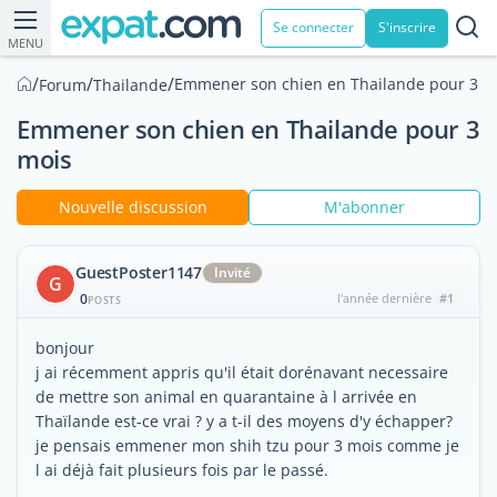
Se connecter
S'inscrire
MENU
/
/
/
Emmener son chien en Thailande pour 3 m
Forum
Thailande
Emmener son chien en Thailande pour 3
mois
Nouvelle discussion
M'abonner
GuestPoster1147
Invité
G
0
l'année dernière
#1
POSTS
bonjour
j ai récemment appris qu'il était dorénavant necessaire
de mettre son animal en quarantaine à l arrivée en
Thaïlande est-ce vrai ? y a t-il des moyens d'y échapper?
je pensais emmener mon shih tzu pour 3 mois comme je
l ai déjà fait plusieurs fois par le passé.