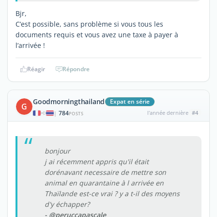
Bjr,
C’est possible, sans problème si vous tous les
documents requis et vous avez une taxe à payer à
l’arrivée !
Réagir
Répondre
Goodmorningthailand
Expat en série
G
784
l'année dernière
#4
|
POSTS
bonjour
j ai récemment appris qu'il était
dorénavant necessaire de mettre son
animal en quarantaine à l arrivée en
Thaïlande est-ce vrai ? y a t-il des moyens
d'y échapper?
- @peruccapascale