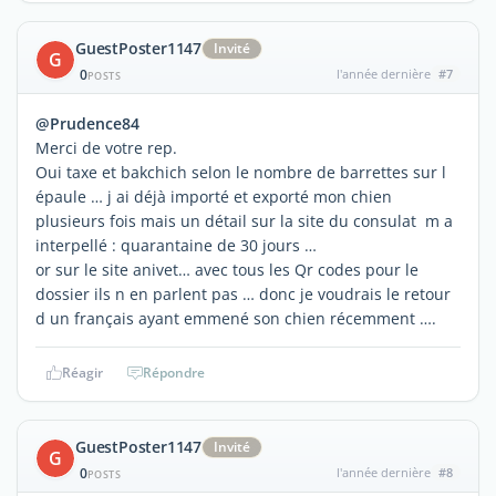
GuestPoster1147
Invité
G
0
l'année dernière
#7
POSTS
@Prudence84
Merci de votre rep.
Oui taxe et bakchich selon le nombre de barrettes sur l
épaule … j ai déjà importé et exporté mon chien
plusieurs fois mais un détail sur la site du consulat m a
interpellé : quarantaine de 30 jours …
or sur le site anivet… avec tous les Qr codes pour le
dossier ils n en parlent pas … donc je voudrais le retour
d un français ayant emmené son chien récemment ….
Réagir
Répondre
GuestPoster1147
Invité
G
0
l'année dernière
#8
POSTS