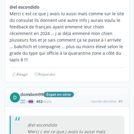
@el escondido
Merci c est ce que j avais lu aussi mais comme sur le site
du consulat ils donnent une autre info j aurais voulu le
feedback de français ayant emmené leur chien
récemment en 2024 … j ai déjà emmené mon chien
plusieurs fois et je sais comment ça se passe à l arrivée
… bakchich et compagnie … plus ou moins élevé selon le
grade du type qui officie à la quarantine zone a côté du
tapis 8 !!!
Réagir
Répondre
domdom99
Expat en série
D
492
l'année dernière
#9
|
POSTS
@el escondido
Merci c est ce que j avais lu aussi mais