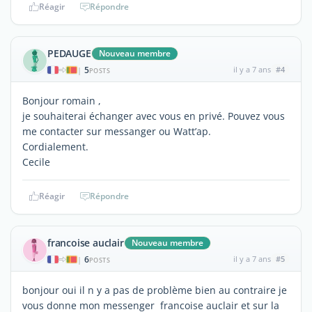
Réagir
Répondre
PEDAUGE
Nouveau membre
5
il y a 7 ans
#4
|
POSTS
Bonjour romain ,
je souhaiterai échanger avec vous en privé. Pouvez vous
me contacter sur messanger ou Watt’ap.
Cordialement.
Cecile
Réagir
Répondre
francoise auclair
Nouveau membre
6
il y a 7 ans
#5
|
POSTS
bonjour oui il n y a pas de problème bien au contraire je
vous donne mon messenger francoise auclair et sur la