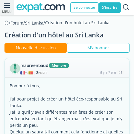
Se connecter
S'inscrire
MENU
/
/
/
Création d'un hôtel au Sri Lanka
Forum
Sri Lanka
Création d'un hôtel au Sri Lanka
Nouvelle discussion
M'abonner
maureenbaud
Membre
2
il y a 7 ans
#1
|
POSTS
Bonjour à tous,
J'ai pour projet de créer un hôtel éco-responsable au Sri
Lanka.
J'ai lu qu'il y avait différentes manières de créer son
entreprise en tant qu'étranger mais c'est vrai que je m'y
perds un peu.
Quelqu'un saurait-il comment cela fonctionne et quelles