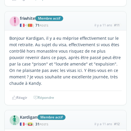
friwhite
Membre actif
71
il y a 11 ans
#11
|
POSTS
Bonjour Kardigan, il y a eu méprise effectivement sur le
mot retraite. Au sujet du visa, effectivement si vous êtes
contrôlé hors monastère vous risquez de ne plus
pouvoir revenir dans ce pays, après être passé peut-être
par la case "prison" et "lourde amende" et "expulsion".
On ne plaisante pas avec les visas ici. Y êtes-vous en ce
moment ? Je vous souhaite une excellente journée, très
chaude à Kandy.
Réagir
Répondre
Kardigan
Membre actif
31
il y a 11 ans
#12
|
POSTS