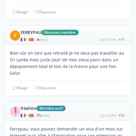
Réagir
Répondre
FERRYPAU
Nouveau membre
F
4
il y a 9 ans
#19
|
POSTS
Bien sûr en tant que retraité je ne veux pas travailler au
Sri Lanka mais juste jouir de mes vieux jours dans un
dépaysement total et loin de la France pour une fois
Salut
Réagir
Répondre
friwhite
Membre actif
71
il y a 9 ans
#20
|
POSTS
Ferrypau, vous pouvez demander un visa d'un mois sur
Internet puis aller à l'Emigration pour son extension ou