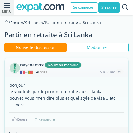
Se connecter
S'inscrire
MENU
/
/
/
Partir en retraite à Sri Lanka
Forum
Sri Lanka
Partir en retraite à Sri Lanka
Nouvelle discussion
M'abonner
nayenamma
Nouveau membre
4
il y a 13 ans
#1
|
POSTS
bonjour
je voudrais partir pour ma retraite au sri lanka ...
pouvez vous m'en dire plus et quel style de visa ...etc
....merci
Réagir
Répondre