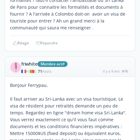
formalités ? faut-il contacter l'ambassade du Sri Lanka
de Paris pour connaitre les formalités et documents à
fournir ? A l'arrivée à Colombo doit-on avoir un visa de
touriste pour entrer ? Ah un grand merci à la
communauté qui saura me renseigner .
Réagir
Répondre
friwhite
Membre actif
71
il y a 9 ans
#16
|
POSTS
Bonjour Ferrypau,
Il faut arriver au Sri-Lanka avec un visa touristique. Le
visa de résident pour retraités demande un peu de
temps. Regardez en ligne "dream home visa Sri-Lanka".
Vous verrez exactement ce qu'il vous faut comme
documents et les conditions financières impératives :
Mettre 15000$US (fixed deposit) ou équivalent euros,