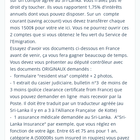
sur un compte agrée au Sri-Lanka. Vous n'avez pas le
droit d'y toucher. Ils vous rapportent 1,75% d'intérêts
annuels dont vous pouvez disposer. Sur un compte
courant (saving account) vous devez transférer chaque
mois 1500$ pour votre vie ici. Vous ne pourrez ouvrir ces
2 comptes que si vous obtenez le feu vert du Service de
l'Emigration.
Essayez d'avoir vos documents ci-dessous en France
avant de venir, ça vous fera gagner beaucoup de temps.
Vous devez vous présenter au député contrôleur avec
les documents ORIGINAUX demandés :
- formulaire "resident visa" complété + 2 photos,
- 1 extrait du casier judiciaire, bulletin n°3 de moins de
3 moins (police clearance certificate from France) que
vous pouvez demander en ligne mais recevoir par la
Poste. Il doit être traduit par un traducteur agréée (au
Sri-Lanka il y en a 3 à l'Alliance Française de Kotte)
- 1 assurance médicale demandée au Sri-Lanka. A"Sri-
Lanka Insurance" par exemple, que vous réglez en
fonction de votre âge. Entre 65 et 75 ans pour 1 an,
catégorie A (50000Rs sum insured in roupies) vous payez