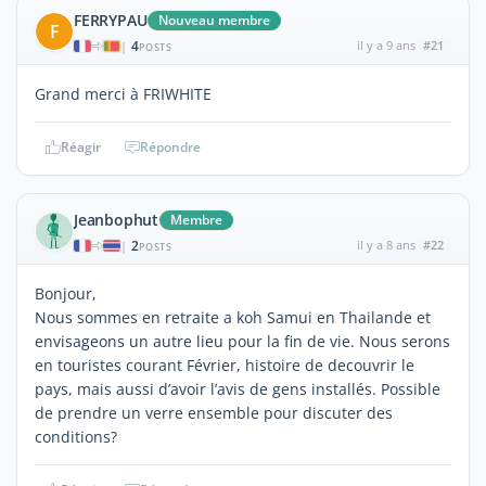
FERRYPAU
Nouveau membre
F
4
il y a 9 ans
#21
|
POSTS
Grand merci à FRIWHITE
Réagir
Répondre
Jeanbophut
Membre
2
il y a 8 ans
#22
|
POSTS
Bonjour,
Nous sommes en retraite a koh Samui en Thailande et
envisageons un autre lieu pour la fin de vie. Nous serons
en touristes courant Février, histoire de decouvrir le
pays, mais aussi d’avoir l’avis de gens installés. Possible
de prendre un verre ensemble pour discuter des
conditions?