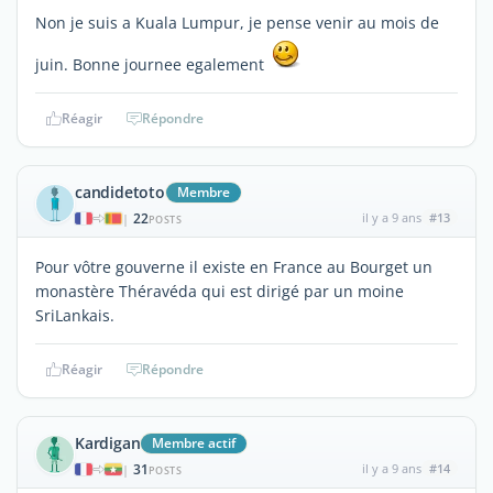
Non je suis a Kuala Lumpur, je pense venir au mois de
juin. Bonne journee egalement
Réagir
Répondre
candidetoto
Membre
22
il y a 9 ans
#13
|
POSTS
Pour vôtre gouverne il existe en France au Bourget un
monastère Théravéda qui est dirigé par un moine
SriLankais.
Réagir
Répondre
Kardigan
Membre actif
31
il y a 9 ans
#14
|
POSTS