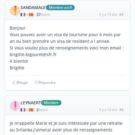
SANDAMALE
Membre actif
37
il y a 13 ans
#3
|
POSTS
Bonjour
Vous pouvez avoir un visa de tourisme pour 6 mois par
an ou bien prendre un visa de resident a l annee.
Si vous voulez plus de renseignements voici mon email :
brigitte.bigouret@sfr.fr
A bientot
Brigitte
Réagir
Répondre
LEYNAERT
Membre
2
il y a 13 ans
#4
|
POSTS
Je m'appelle Marie et je suis intéressée par une retraite
au Srilanka.J'aimerai avoir plus de renseignements