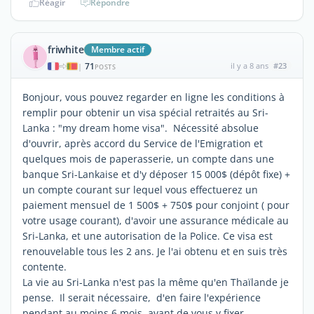
Réagir
Répondre
friwhite
Membre actif
71
il y a 8 ans
#23
|
POSTS
Bonjour, vous pouvez regarder en ligne les conditions à
remplir pour obtenir un visa spécial retraités au Sri-
Lanka : "my dream home visa". Nécessité absolue
d'ouvrir, après accord du Service de l'Emigration et
quelques mois de paperasserie, un compte dans une
banque Sri-Lankaise et d'y déposer 15 000$ (dépôt fixe) +
un compte courant sur lequel vous effectuerez un
paiement mensuel de 1 500$ + 750$ pour conjoint ( pour
votre usage courant), d'avoir une assurance médicale au
Sri-Lanka, et une autorisation de la Police. Ce visa est
renouvelable tous les 2 ans. Je l'ai obtenu et en suis très
contente.
La vie au Sri-Lanka n'est pas la même qu'en Thaïlande je
pense. Il serait nécessaire, d'en faire l'expérience
pendant au moins 6 mois, avant de vous y fixer