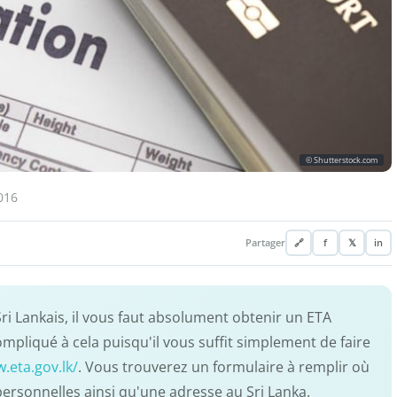
© Shutterstock.com
016
Partager
🔗
f
𝕏
in
 Sri Lankais, il vous faut absolument obtenir un ETA
ompliqué à cela puisqu'il vous suffit simplement de faire
.eta.gov.lk/
. Vous trouverez un formulaire à remplir où
rsonnelles ainsi qu'une adresse au Sri Lanka.