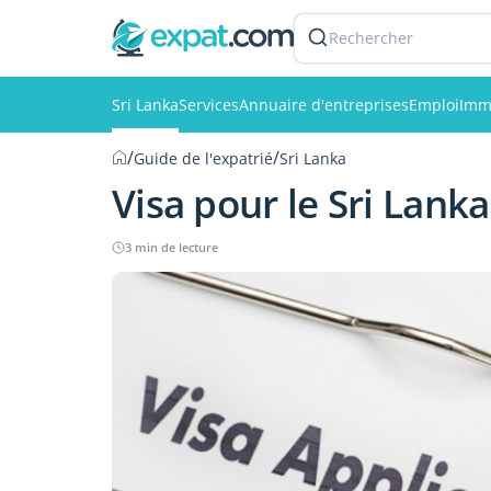
Rechercher
Sri Lanka
Services
Annuaire d'entreprises
Emploi
Imm
/
/
Guide de l'expatrié
Sri Lanka
Visa pour le Sri Lanka
3 min de lecture