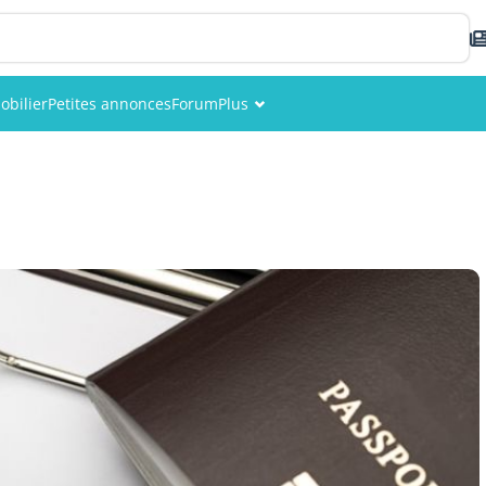
obilier
Petites annonces
Forum
Plus
Événements
Membres
Photos