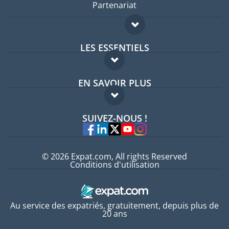
Partenariat
LES ESSENTIELS
Forum expatriés
EN SAVOIR PLUS
Guides pays
FAQ
Offres d'emploi
SUIVEZ-NOUS !
Experts
© 2026 Expat.com, All rights Reserved
Conditions d'utilisation
Au service des expatriés, gratuitement, depuis plus de
20 ans