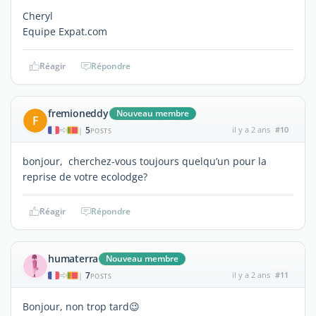
Cheryl
Equipe Expat.com
Réagir
Répondre
fremioneddy
Nouveau membre
F
5
il y a 2 ans
#10
|
POSTS
bonjour, cherchez-vous toujours quelqu’un pour la
reprise de votre ecolodge?
Réagir
Répondre
humaterra
Nouveau membre
7
il y a 2 ans
#11
|
POSTS
Bonjour, non trop tard😉