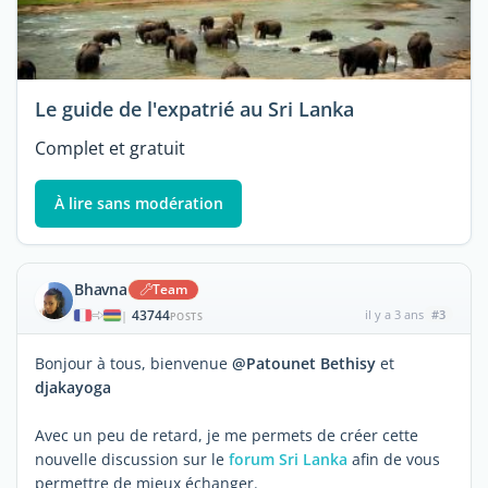
Le guide de l'expatrié au Sri Lanka
Complet et gratuit
À lire sans modération
Bhavna
Team
43744
il y a 3 ans
#3
|
POSTS
Bonjour à tous, bienvenue
@Patounet Bethisy
et
djakayoga
Avec un peu de retard, je me permets de créer cette
nouvelle discussion sur le
forum Sri Lanka
afin de vous
permettre de mieux échanger.