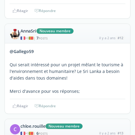
Réagir
Répondre
AnnaSri
Nouveau membre
7
il y a 2 ans
#12
|
POSTS
@Gallego59
Qui serait intéressé pour un projet mêlant le tourisme à
l'environnement et humanitaire? Le Sri Lanka a besoin
d'aides dans tous domaines!
Merci d'avance pour vos réponses;
Réagir
Répondre
chloe.rouille
Nouveau membre
C
6
il y a 2 ans
#13
|
POSTS