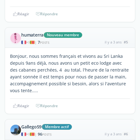
Réagir
Répondre
humaterra
Nouveau membre
7
il y a 3 ans
#5
|
POSTS
Bonjour, nous sommes français et vivons au Sri Lanka
depuis 9ans déjà, nous avons un petit eco lodge avec
des cabanes perchées, 4 au total, l'heure de la rentraite
ayant sonnée il est temps pour nous de passer la main,
accompagnement possible si besoin, alors si l'aventure
vous tente.....
Réagir
Répondre
Gallego59
Membre actif
96
il y a 3 ans
#6
|
POSTS