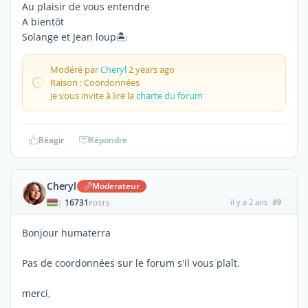
Au plaisir de vous entendre
A bientôt
Solange et Jean loup🏝️
Modéré par
Cheryl
2 years ago
Raison : Coordonnées
Je vous invite à lire la
charte du forum
Réagir
Répondre
Cheryl
Moderateur
16731
il y a 2 ans
#9
|
POSTS
Bonjour humaterra
Pas de coordonnées sur le forum s'il vous plaît.
merci,