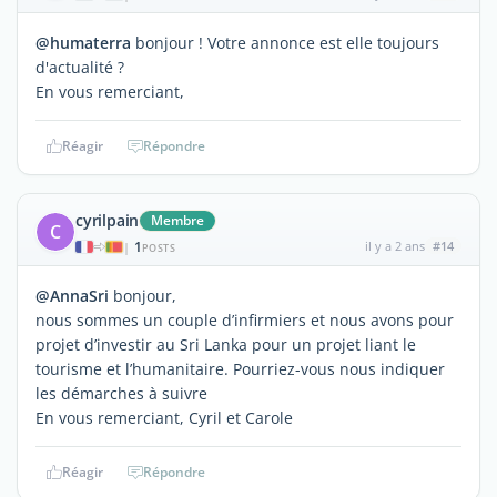
@humaterra
bonjour ! Votre annonce est elle toujours
d'actualité ?
En vous remerciant,
Réagir
Répondre
cyrilpain
Membre
C
1
il y a 2 ans
#14
|
POSTS
@AnnaSri
bonjour,
nous sommes un couple d’infirmiers et nous avons pour
projet d’investir au Sri Lanka pour un projet liant le
tourisme et l’humanitaire. Pourriez-vous nous indiquer
les démarches à suivre
En vous remerciant, Cyril et Carole
Réagir
Répondre