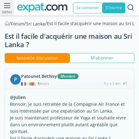
Se connecter
S'inscrire
MENU
/
/
/
Est il facile d'acquérir une maison au Sri La
Forum
Sri Lanka
Est il facile d'acquérir une maison au Sri
Lanka ?
Nouvelle discussion
M'abonner
Patounet Bethisy
Membre
P
1
il y a 3 ans
#1
|
POSTS
@Julien
Bonsoir, je suis retraitée de la Compagnie Air France et
suis intéressée par une expatriation au Sri Lanka.
Je suis maintenant professeur de Yoga et souhaite vivre
dans un environnement plutôt autant agréable que
spirituel.
Est il facile d'acquérir une maison au Sri Lanka ?