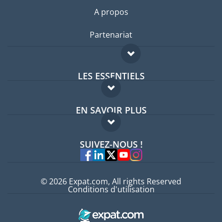
A propos
Partenariat
LES ESSENTIELS
Forum expatriés
EN SAVOIR PLUS
Guides pays
FAQ
Offres d'emploi
SUIVEZ-NOUS !
Experts
© 2026 Expat.com, All rights Reserved
Conditions d'utilisation