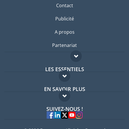
Contact
Publicité
A propos
Partenariat
LES ESSENTIELS
Forum expatriés
EN SAVOIR PLUS
Guides pays
FAQ
Offres d'emploi
SUIVEZ-NOUS !
Experts