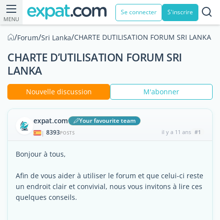
Se connecter
S'inscrire
MENU
/
/
/
CHARTE DUTILISATION FORUM SRI LANKA
Forum
Sri Lanka
CHARTE D’UTILISATION FORUM SRI
LANKA
Nouvelle discussion
M'abonner
expat.com
Your favourite team
8393
il y a 11 ans
#1
|
POSTS
Bonjour à tous,
Afin de vous aider à utiliser le forum et que celui-ci reste
un endroit clair et convivial, nous vous invitons à lire ces
quelques conseils.