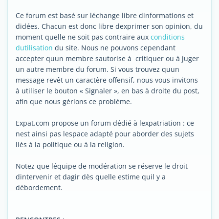
Ce forum est basé sur léchange libre dinformations et
didées. Chacun est donc libre dexprimer son opinion, du
moment quelle ne soit pas contraire aux
conditions
dutilisation
du site. Nous ne pouvons cependant
accepter quun membre sautorise à critiquer ou à juger
un autre membre du forum. Si vous trouvez quun
message revêt un caractère offensif, nous vous invitons
à utiliser le bouton « Signaler », en bas à droite du post,
afin que nous gérions ce problème.
Expat.com propose un forum dédié à lexpatriation : ce
nest ainsi pas lespace adapté pour aborder des sujets
liés à la politique ou à la religion.
Notez que léquipe de modération se réserve le droit
dintervenir et dagir dès quelle estime quil y a
débordement.