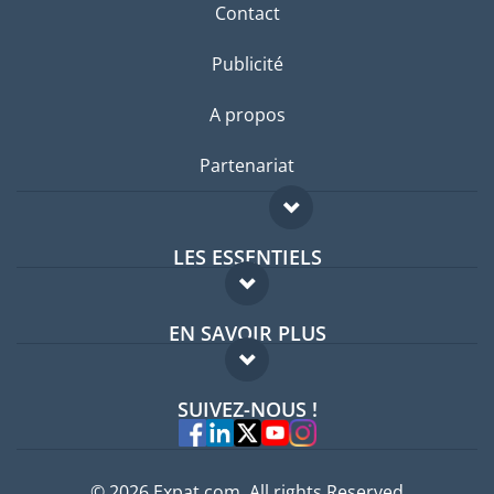
Contact
Publicité
A propos
Partenariat
LES ESSENTIELS
Forum expatriés
EN SAVOIR PLUS
Guides pays
FAQ
Offres d'emploi
SUIVEZ-NOUS !
Experts
© 2026 Expat.com, All rights Reserved