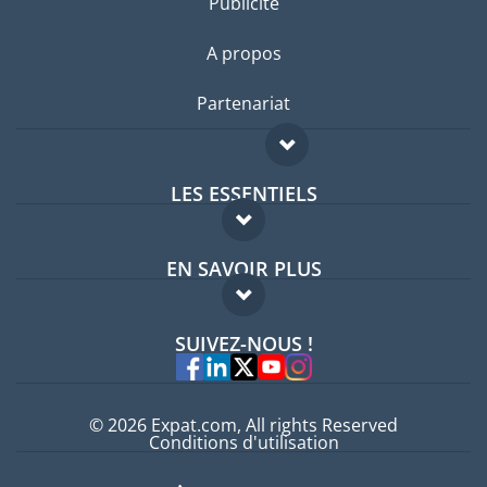
Publicité
A propos
Partenariat
LES ESSENTIELS
Forum expatriés
EN SAVOIR PLUS
Guides pays
FAQ
Offres d'emploi
SUIVEZ-NOUS !
Experts
© 2026 Expat.com, All rights Reserved
Conditions d'utilisation