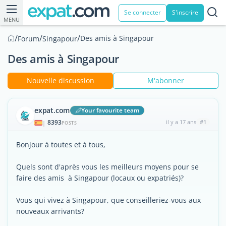
Se connecter
S'inscrire
MENU
/
/
/
Des amis à Singapour
Forum
Singapour
Des amis à Singapour
Nouvelle discussion
M'abonner
expat.com
Your favourite team
8393
il y a 17 ans
#1
|
POSTS
Bonjour à toutes et à tous,
Quels sont d'après vous les meilleurs moyens pour se
faire des amis à Singapour (locaux ou expatriés)?
Vous qui vivez à Singapour, que conseilleriez-vous aux
nouveaux arrivants?