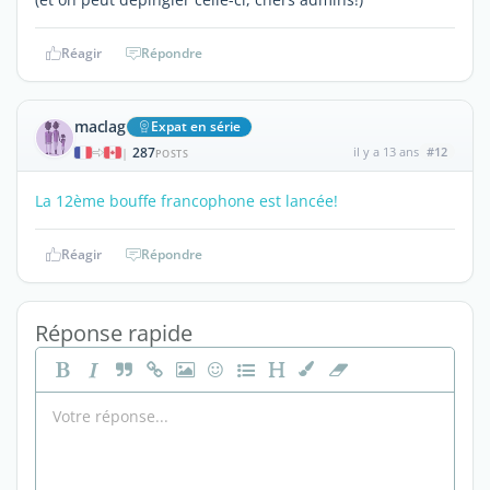
Réagir
Répondre
maclag
Expat en série
287
il y a 13 ans
#12
|
POSTS
La 12ème bouffe francophone est lancée!
Réagir
Répondre
Réponse rapide