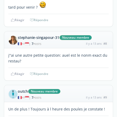
tard pour venir ?
Réagir
Répondre
stephanie-singapour-31
Nouveau membre
7
il y a 13 ans
#8
|
POSTS
j"ai une autre petite question: auel est le nonm exact du
restau?
Réagir
Répondre
outch
Nouveau membre
7
il y a 13 ans
#9
|
POSTS
Un de plus ! Toujours à l heure des poules je constate !