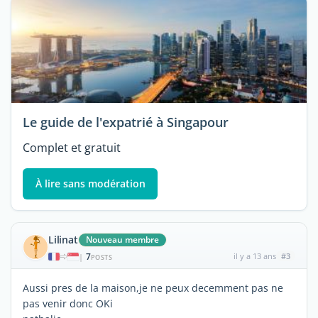
Le guide de l'expatrié à Singapour
Complet et gratuit
À lire sans modération
Lilinat
Nouveau membre
7
il y a 13 ans
#3
|
POSTS
Aussi pres de la maison,je ne peux decemment pas ne
pas venir donc OKi