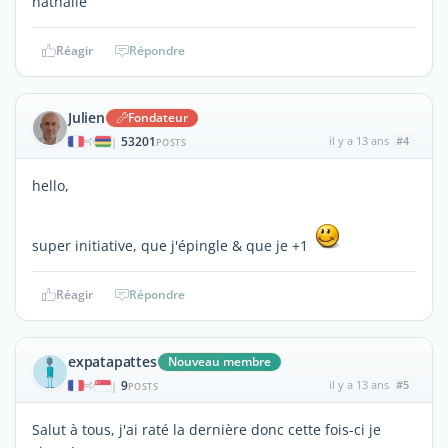
nathalie
Réagir
Répondre
Julien
Fondateur
53201
il y a 13 ans
#4
|
POSTS
hello,
super initiative, que j'épingle & que je +1
Réagir
Répondre
expatapattes
Nouveau membre
9
il y a 13 ans
#5
|
POSTS
Salut à tous, j'ai raté la dernière donc cette fois-ci je