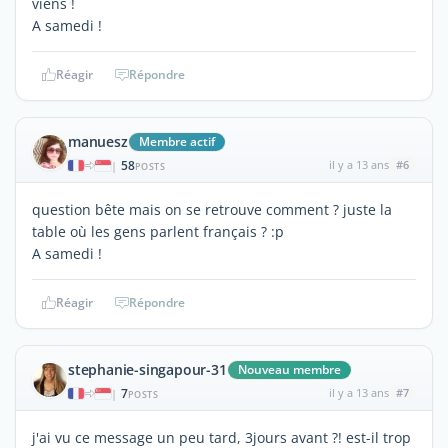
viens !
A samedi !
Réagir
Répondre
manuesz
Membre actif
58
il y a 13 ans
#6
|
POSTS
question bête mais on se retrouve comment ? juste la
table où les gens parlent français ? :p
A samedi !
Réagir
Répondre
stephanie-singapour-31
Nouveau membre
7
il y a 13 ans
#7
|
POSTS
j'ai vu ce message un peu tard, 3jours avant ?! est-il trop