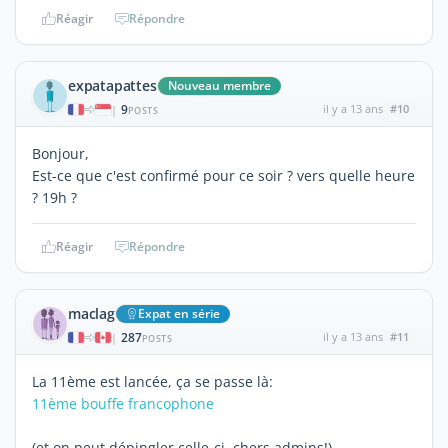
Réagir
Répondre
expatapattes
Nouveau membre
9
il y a 13 ans
#10
|
POSTS
Bonjour,
Est-ce que c'est confirmé pour ce soir ? vers quelle heure
? 19h ?
Réagir
Répondre
maclag
Expat en série
287
il y a 13 ans
#11
|
POSTS
La 11ème est lancée, ça se passe là:
11ème bouffe francophone
(et on peut dépingler celle-ci, chers admins!)