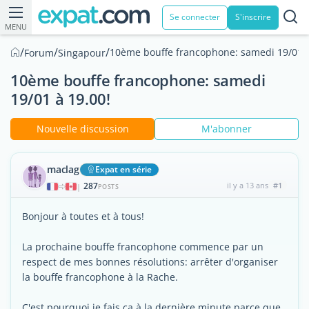
Se connecter
S'inscrire
MENU
/
/
/
10ème bouffe francophone: samedi 19/01 à
Forum
Singapour
10ème bouffe francophone: samedi
19/01 à 19.00!
Nouvelle discussion
M'abonner
maclag
Expat en série
287
il y a 13 ans
#1
|
POSTS
Bonjour à toutes et à tous!
La prochaine bouffe francophone commence par un
respect de mes bonnes résolutions: arrêter d'organiser
la bouffe francophone à la Rache.
C'est pourquoi je fais ça à la dernière minute parce que