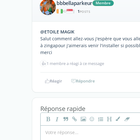
bbbellaparkeur
Membre
1
|
POSTS
@ETOILE MAGIK
Salut comment allez-vous j'espère que vous all
à zingapour j'aimerais venir l'installer si poss
merci
👍
1 membre a réagi à ce message
Réagir
Répondre
Réponse rapide