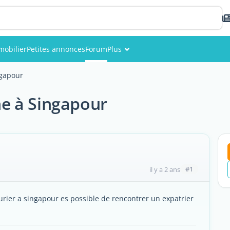
mobilier
Petites annonces
Forum
Plus
Événements
ngapour
Membres
e à Singapour
Photos
#1
il y a 2 ans
turier a singapour es possible de rencontrer un expatrier