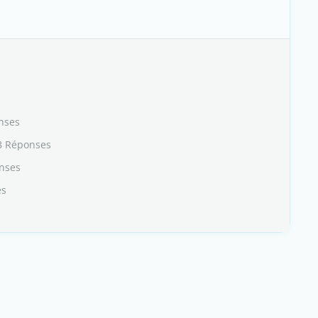
nses
8 Réponses
nses
es