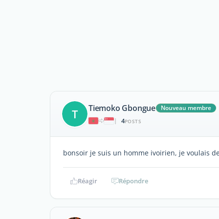
Tiemoko Gbongue
Nouveau membre
T
4
|
POSTS
bonsoir je suis un homme ivoirien, je voulais 
Réagir
Répondre