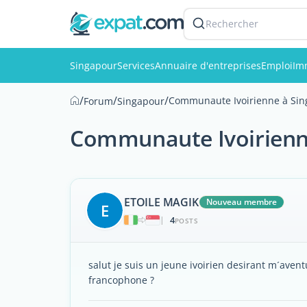
Rechercher
Singapour
Services
Annuaire d'entreprises
Emploi
Im
/
/
/
Communaute Ivoirienne à Si
Forum
Singapour
Communaute Ivoirienn
ETOILE MAGIK
Nouveau membre
E
4
|
POSTS
salut je suis un jeune ivoirien desirant m´aven
francophone ?