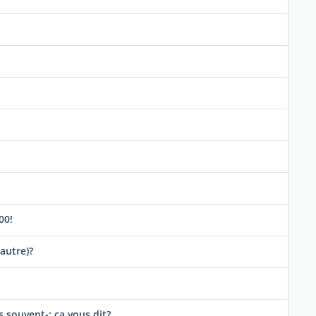
00!
autre)?
 souvent-: ça vous dit?