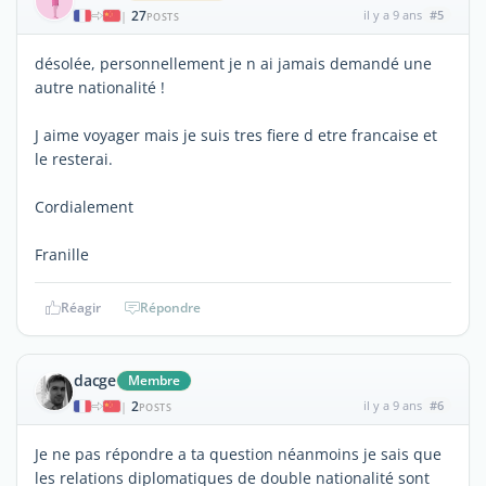
27
il y a 9 ans
#5
|
POSTS
désolée, personnellement je n ai jamais demandé une
autre nationalité !
J aime voyager mais je suis tres fiere d etre francaise et
le resterai.
Cordialement
Franille
Réagir
Répondre
dacge
Membre
2
il y a 9 ans
#6
|
POSTS
Je ne pas répondre a ta question néanmoins je sais que
les relations diplomatiques de double nationalité sont