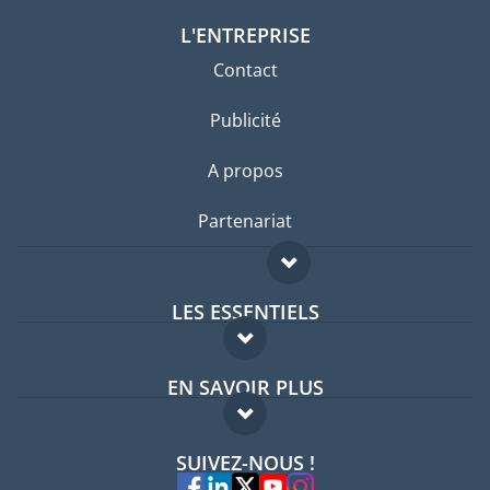
L'ENTREPRISE
Contact
Publicité
A propos
Partenariat
LES ESSENTIELS
Forum expatriés
EN SAVOIR PLUS
Guides pays
FAQ
Offres d'emploi
SUIVEZ-NOUS !
Experts