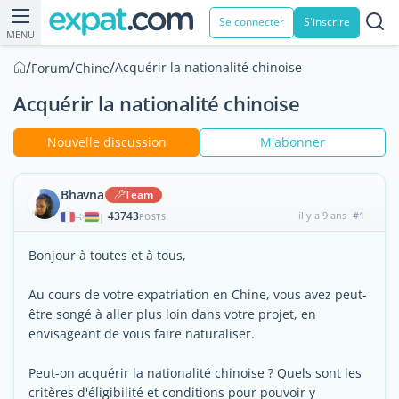
Se connecter
S'inscrire
MENU
/
/
/
Acquérir la nationalité chinoise
Forum
Chine
Acquérir la nationalité chinoise
Nouvelle discussion
M'abonner
Bhavna
Team
43743
il y a 9 ans
#1
|
POSTS
Bonjour à toutes et à tous,
Au cours de votre expatriation en Chine, vous avez peut-
être songé à aller plus loin dans votre projet, en
envisageant de vous faire naturaliser.
Peut-on acquérir la nationalité chinoise ? Quels sont les
critères d'éligibilité et conditions pour pouvoir y