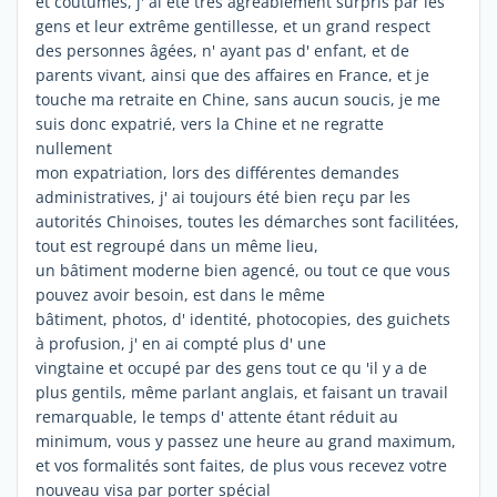
et coutumes, j' ai été très agréablement surpris par les
gens et leur extrême gentillesse, et un grand respect
des personnes âgées, n' ayant pas d' enfant, et de
parents vivant, ainsi que des affaires en France, et je
touche ma retraite en Chine, sans aucun soucis, je me
suis donc expatrié, vers la Chine et ne regratte
nullement
mon expatriation, lors des différentes demandes
administratives, j' ai toujours été bien reçu par les
autorités Chinoises, toutes les démarches sont facilitées,
tout est regroupé dans un même lieu,
un bâtiment moderne bien agencé, ou tout ce que vous
pouvez avoir besoin, est dans le même
bâtiment, photos, d' identité, photocopies, des guichets
à profusion, j' en ai compté plus d' une
vingtaine et occupé par des gens tout ce qu 'il y a de
plus gentils, même parlant anglais, et faisant un travail
remarquable, le temps d' attente étant réduit au
minimum, vous y passez une heure au grand maximum,
et vos formalités sont faites, de plus vous recevez votre
nouveau visa par porter spécial