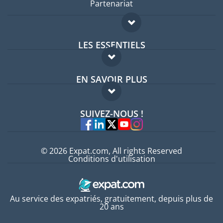
Partenariat
LES ESSENTIELS
Forum expatriés
EN SAVOIR PLUS
Guides pays
FAQ
Offres d'emploi
SUIVEZ-NOUS !
Experts
© 2026 Expat.com, All rights Reserved
Conditions d'utilisation
Au service des expatriés, gratuitement, depuis plus de
20 ans