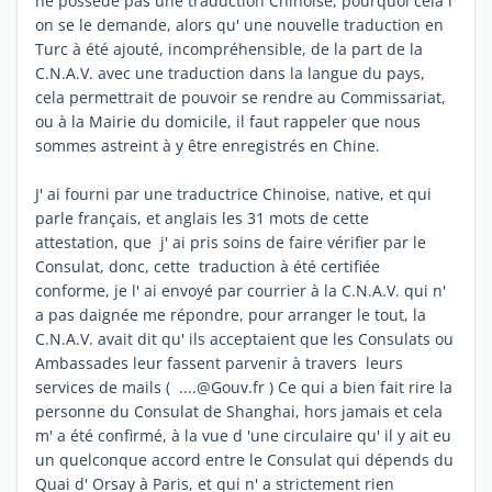
ne possède pas une traduction Chinoise, pourquoi cela l'
on se le demande, alors qu' une nouvelle traduction en
Turc à été ajouté, incompréhensible, de la part de la
C.N.A.V. avec une traduction dans la langue du pays,
cela permettrait de pouvoir se rendre au Commissariat,
ou à la Mairie du domicile, il faut rappeler que nous
sommes astreint à y être enregistrés en Chine.
J' ai fourni par une traductrice Chinoise, native, et qui
parle français, et anglais les 31 mots de cette
attestation, que j' ai pris soins de faire vérifier par le
Consulat, donc, cette traduction à été certifiée
conforme, je l' ai envoyé par courrier à la C.N.A.V. qui n'
a pas daignée me répondre, pour arranger le tout, la
C.N.A.V. avait dit qu' ils acceptaient que les Consulats ou
Ambassades leur fassent parvenir à travers leurs
services de mails ( ....@Gouv.fr ) Ce qui a bien fait rire la
personne du Consulat de Shanghai, hors jamais et cela
m' a été confirmé, à la vue d 'une circulaire qu' il y ait eu
un quelconque accord entre le Consulat qui dépends du
Quai d' Orsay à Paris, et qui n' a strictement rien