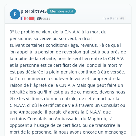
piterbilt1945
Membre actif
P
89
il y a 9 ans
#8
|
POSTS
9° Le problème vient de la C.N.A.V. à la mort du
pensionné, sa veuve ou son veuf, à droit
suivant certaines conditions ( âge, revenus, ) à ce que l
'on appel à la pension de reversion qui est à peu près de
la moitié de la retraite, hors le seul lien entre la C.N.A.V.
et la personne est ce certificat de vie, donc si la mort n'
est pas déclarée la plein pension continue à être versée,
là l' on commence à soulever le voile et comprendre la
raison de l' âpreté de la C.N.A..V Mais que peut faire un
retraité alors qu 'il n' est plus de ce monde, devons nous
être les victimes du non contrôle, de cette mort par la
C.N.A.V. d' où le certificat de vie à travers un Consulat ou
une Ambassade, il paraît, d' après la C.N.A.V. que
certains Consulats ou Ambassade, du Maghreb, s'
opposent à l' usage de ce certificat, ou de transcrire la
mort de la personne, là nous avons encore un mensonge