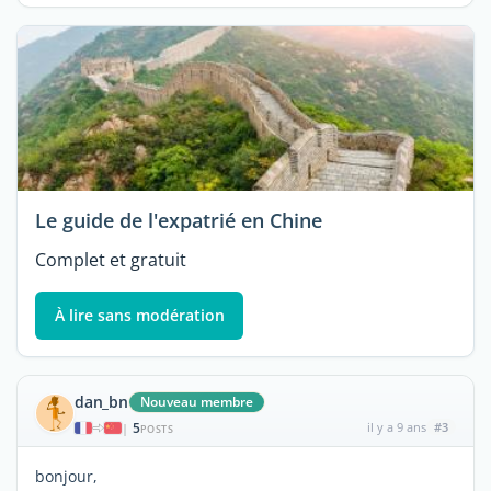
Le guide de l'expatrié en Chine
Complet et gratuit
À lire sans modération
dan_bn
Nouveau membre
5
il y a 9 ans
#3
|
POSTS
bonjour,