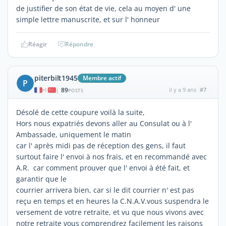
de justifier de son état de vie, cela au moyen d' une
simple lettre manuscrite, et sur l' honneur
Réagir
Répondre
piterbilt1945
Membre actif
P
89
il y a 9 ans
#7
|
POSTS
Désolé de cette coupure voilà la suite,
Hors nous expatriés devons aller au Consulat ou à l'
Ambassade, uniquement le matin
car l' après midi pas de réception des gens, il faut
surtout faire l' envoi à nos frais, et en recommandé avec
A.R. car comment prouver que l' envoi à été fait, et
garantir que le
courrier arrivera bien, car si le dit courrier n' est pas
reçu en temps et en heures la C.N.A.V.vous suspendra le
versement de votre retraite, et vu que nous vivons avec
notre retraite vous comprendrez facilement les raisons