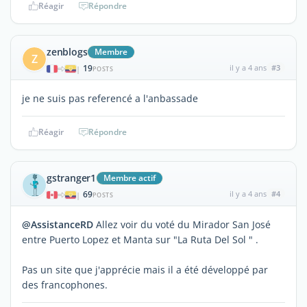
Réagir
Répondre
zenblogs
Membre
Z
19
il y a 4 ans
#3
|
POSTS
je ne suis pas referencé a l'anbassade
Réagir
Répondre
gstranger1
Membre actif
69
il y a 4 ans
#4
|
POSTS
@AssistanceRD
Allez voir du voté du Mirador San José
entre Puerto Lopez et Manta sur "La Ruta Del Sol " .
Pas un site que j'apprécie mais il a été développé par
des francophones.