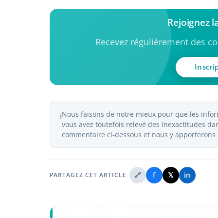
Rejoignez 
Recevez régulièrement des con
Inscri
Nous faisons de notre mieux pour que les inform
ℹ️
vous avez toutefois relevé des inexactitudes dans
commentaire ci-dessous et nous y apporterons l
🔗
f
𝕏
in
PARTAGEZ CET ARTICLE