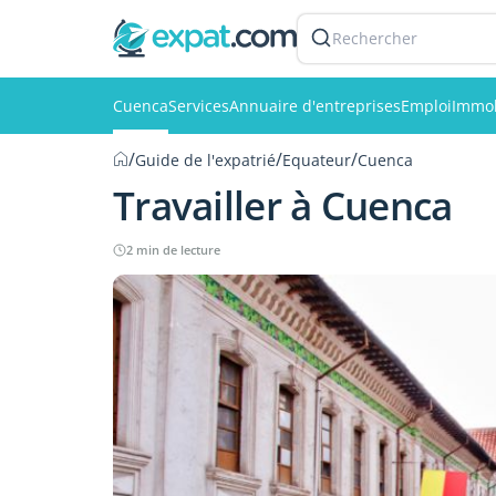
Rechercher
Cuenca
Services
Annuaire d'entreprises
Emploi
Immob
/
/
/
Guide de l'expatrié
Equateur
Cuenca
Travailler à Cuenca
2 min de lecture