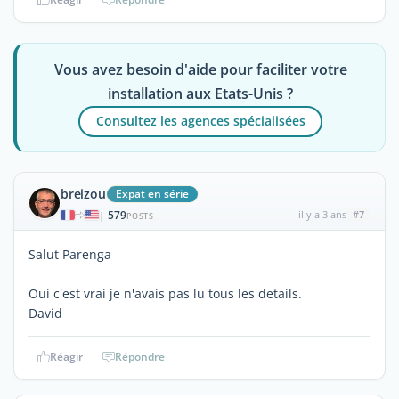
Vous avez besoin d'aide pour faciliter votre
installation aux Etats-Unis ?
Consultez les agences spécialisées
breizou
Expat en série
579
il y a 3 ans
#7
|
POSTS
Salut Parenga
Oui c'est vrai je n'avais pas lu tous les details.
David
Réagir
Répondre