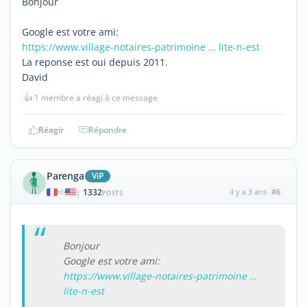
Bonjour
Google est votre ami:
https://www.village-notaires-patrimoine … lite-n-est
La reponse est oui depuis 2011.
David
👍
1 membre a réagi à ce message
Réagir
Répondre
Parenga
ViP
1332
il y a 3 ans
#6
|
POSTS
Bonjour
Google est votre ami:
https://www.village-notaires-patrimoine …
lite-n-est