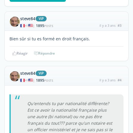
steve84
ViP
1895
il y a 3 ans
#3
|
POSTS
Bien sûr si tu es formé en droit français.
Réagir
Répondre
steve84
ViP
1895
il y a 3 ans
#4
|
POSTS
Qu'entends tu par nationalité différente?
Est ce avoir la nationalité française plus
une autre (bi national) ou ne pas être
français du tout??? parce qu'un notaire est
un officier ministériel et je ne sais pas si le