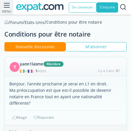
Se connecter
S'inscrire
MENU
/
/
/
Conditions pour être notaire
Forum
Etats-Unis
Conditions pour être notaire
Nouvelle discussion
M'abonner
yann1lasme
Membre
Y
1
il y a 3 ans
#1
|
POSTS
Bonjour, l’année prochaine je serai en L1 en droit.
Ma préoccupation est que est-il possible de devenir
notaire en France tout en ayant une nationalité
différente?
Réagir
Répondre