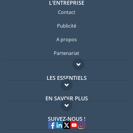
L'ENTREPRISE
Contact
Publicité
A propos
Partenariat
LES ESSENTIELS
Forum expatriés
EN SAVOIR PLUS
Guides pays
FAQ
Offres d'emploi
SUIVEZ-NOUS !
Experts