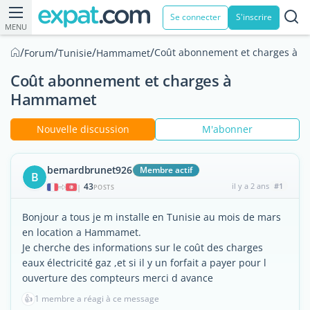
Se connecter
S'inscrire
MENU
/
/
/
/
Coût abonnement et charges à
Forum
Tunisie
Hammamet
Coût abonnement et charges à
Hammamet
Nouvelle discussion
M'abonner
bernardbrunet926
Membre actif
B
43
il y a 2 ans
#1
|
POSTS
Bonjour a tous je m installe en Tunisie au mois de mars
en location a Hammamet.
Je cherche des informations sur le coût des charges
eaux électricité gaz ,et si il y un forfait a payer pour l
ouverture des compteurs merci d avance
👍
1 membre a réagi à ce message