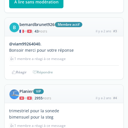
À lire sans modération
bernardbrunet926
Membre actif
B
43
il y a 2 ans
#3
|
POSTS
@viam99264040.
Bonsoir merci pour votre réponse
👍
1 membre a réagi à ce message
Réagir
Répondre
Planier
ViP
2955
il y a 2 ans
#4
|
POSTS
trimestriel pour la sonede
bimensuel pour la steg
👍
1 membre a réagi à ce message