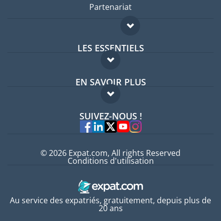
Partenariat
LES ESSENTIELS
Forum expatriés
EN SAVOIR PLUS
Guides pays
FAQ
Offres d'emploi
SUIVEZ-NOUS !
Experts
© 2026 Expat.com, All rights Reserved
Conditions d'utilisation
Au service des expatriés, gratuitement, depuis plus de
20 ans