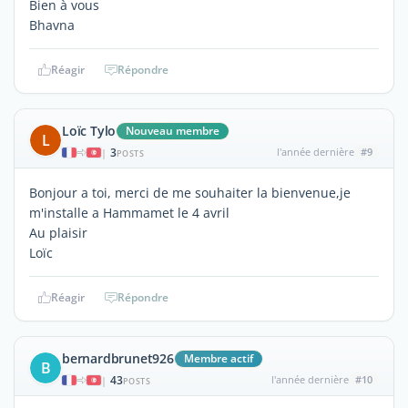
Bien à vous
Bhavna
Réagir
Répondre
Loïc Tylo
Nouveau membre
L
3
l'année dernière
#9
|
POSTS
Bonjour a toi, merci de me souhaiter la bienvenue,je
m'installe a Hammamet le 4 avril
Au plaisir
Loïc
Réagir
Répondre
bernardbrunet926
Membre actif
B
43
l'année dernière
#10
|
POSTS