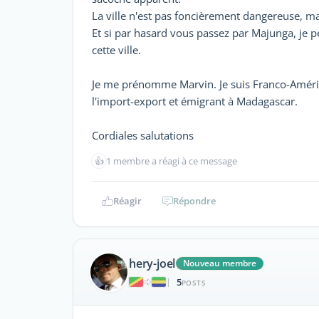
La ville n'est pas foncièrement dangereuse, mai
Et si par hasard vous passez par Majunga, je p
cette ville.
Je me prénomme Marvin. Je suis Franco-América
l'import-export et émigrant à Madagascar.
Cordiales salutations
👍
1 membre a réagi à ce message
Réagir
Répondre
hery-joel
Nouveau membre
5
|
POSTS