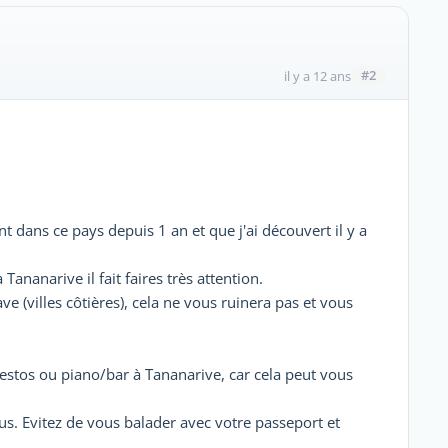
#2
il y a 12 ans
t dans ce pays depuis 1 an et que j'ai découvert il y a
Tananarive il fait faires très attention.
e (villes côtières), cela ne vous ruinera pas et vous
s restos ou piano/bar à Tananarive, car cela peut vous
us. Evitez de vous balader avec votre passeport et