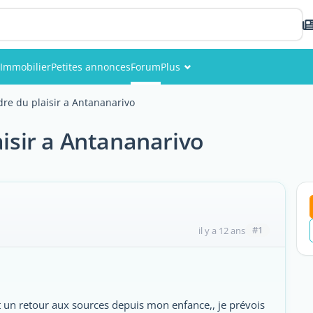
Immobilier
Petites annonces
Forum
Plus
Événements
ndre du plaisir a Antananarivo
Membres
aisir a Antananarivo
Photos
#1
il y a 12 ans
t un retour aux sources depuis mon enfance,, je prévois