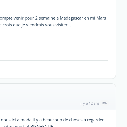
e compte venir pour 2 semaine a Madagascar en mi Mars
crois que je viendrais vous visiter ,,
#4
il y a 12 ans
z nous ici a mada il y a beaucoup de choses a regarder
 ivato; merci et BIENVENUE