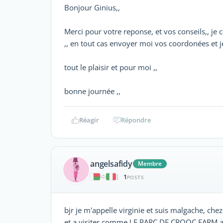
Bonjour Ginius,,
Merci pour votre reponse, et vos conseils,, j
,, en tout cas envoyer moi vos coordonées et je 
tout le plaisir et pour moi ,,
bonne journée ,,
Réagir
Répondre
angelsafidy
Membre
1
|
POSTS
bjr je m'appelle virginie et suis malgache, che
et a visiter comme LE PARC DE CROOC FARM a