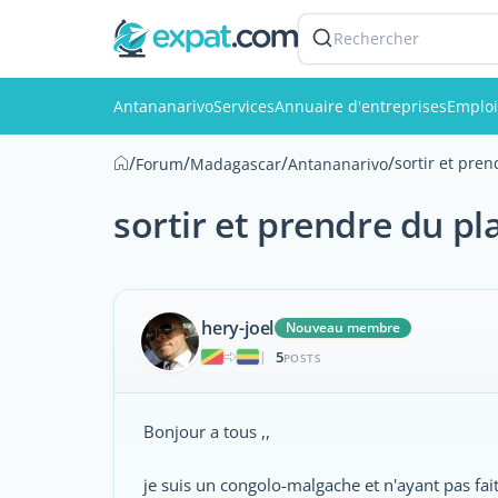
Rechercher
Antananarivo
Services
Annuaire d'entreprises
Emploi
/
/
/
/
sortir et pre
Forum
Madagascar
Antananarivo
sortir et prendre du pl
hery-joel
Nouveau membre
5
|
POSTS
Bonjour a tous ,,
je suis un congolo-malgache et n'ayant pas fai