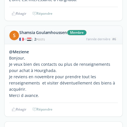
Réagir
Répondre
Shamsia Goulamhoussen
Membre
S
2
l'année dernière
#6
|
POSTS
@Meziene
Bonjour,
Je veux bien des contacts ou plus de renseignements
pour achat à Hourghada.
Je reviens en novembre pour prendre tout les
renseignements et visiter déventuellement des biens à
acquérir.
Merci d avance.
Réagir
Répondre