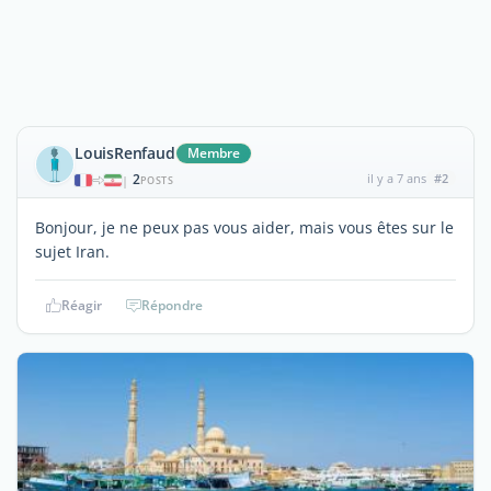
LouisRenfaud
Membre
2
il y a 7 ans
#2
|
POSTS
Bonjour, je ne peux pas vous aider, mais vous êtes sur le
sujet Iran.
Réagir
Répondre