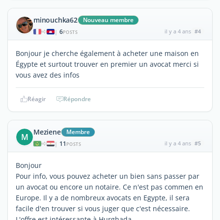
minouchka62
Nouveau membre
6
il y a 4 ans
#4
|
POSTS
Bonjour je cherche également à acheter une maison en
Égypte et surtout trouver en premier un avocat merci si
vous avez des infos
Réagir
Répondre
Meziene
Membre
M
11
il y a 4 ans
#5
|
POSTS
Bonjour
Pour info, vous pouvez acheter un bien sans passer par
un avocat ou encore un notaire. Ce n'est pas commen en
Europe. Il y a de nombreux avocats en Egypte, il sera
facile d'en trouver si vous juger que c'est nécessaire.
L'offre est intéressante à Hurghada.