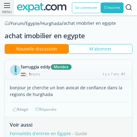
Se connecter
S'inscrire
MENU
/
/
/
/
achat imobilier en egypte
Forum
Egypte
Hurghada
achat imobilier en egypte
Nouvelle discussion
M'abonner
farruggia eddy
Membre
1
il y a 7 ans
#1
|
POSTS
bonjour je cherche un bon avocat de confiance dans la
regions de hurghada
Réagir
Répondre
Voir aussi
Formalités d'entrée en Égypte
- Guide