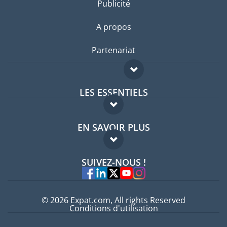
Publicité
A propos
Partenariat
LES ESSENTIELS
Forum expatriés
EN SAVOIR PLUS
Guides pays
FAQ
Offres d'emploi
SUIVEZ-NOUS !
Experts
© 2026 Expat.com, All rights Reserved
Conditions d'utilisation