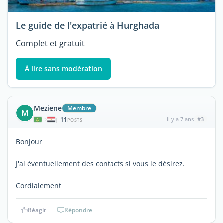
Le guide de l'expatrié à Hurghada
Complet et gratuit
À lire sans modération
Meziene
Membre
M
11
il y a 7 ans
#3
|
POSTS
Bonjour
J'ai éventuellement des contacts si vous le désirez.
Cordialement
Réagir
Répondre