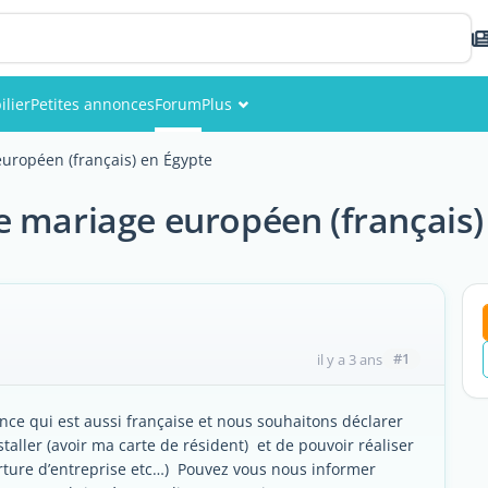
lier
Petites annonces
Forum
Plus
Événements
uropéen (français) en Égypte
Membres
e mariage européen (français)
Photos
#1
il y a 3 ans
nce qui est aussi française et nous souhaitons déclarer
taller (avoir ma carte de résident) et de pouvoir réaliser
erture d’entreprise etc…) Pouvez vous nous informer