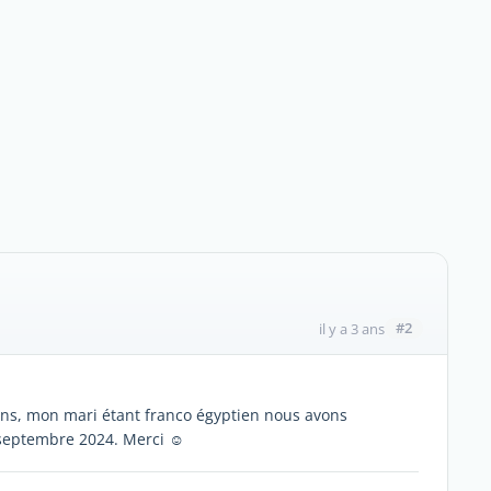
#2
il y a 3 ans
ons, mon mari étant franco égyptien nous avons
septembre 2024. Merci ☺️