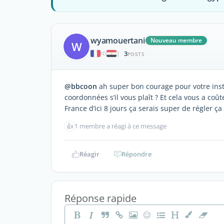
wyamouertani
Nouveau membre
W
3
|
POSTS
@bbcoon
ah super bon courage pour votre ins
coordonnées s’il vous plaît ? Et cela vous a coût
France d’ici 8 jours ça serais super de régler 
👍
1 membre a réagi à ce message
Réagir
Répondre
Réponse rapide