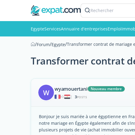
Rechercher
Egypte
Services
Annuaire d'entreprises
Emploi
Immobi
/
/
/
Transformer contrat de mariage e
Forum
Egypte
Transformer contrat d
wyamouertani
Nouveau membre
W
3
|
POSTS
Bonjour je suis mariée à une égyptienne en Fra
notre mariage en Égypte également afin de s’ins
plusieurs projets de vie (achat immobilier ouv