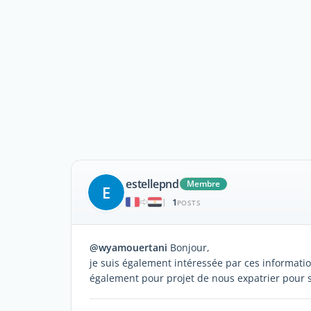
estellepnd
Membre
E
1
|
POSTS
@wyamouertani
Bonjour,
je suis également intéressée par ces informati
également pour projet de nous expatrier pour 