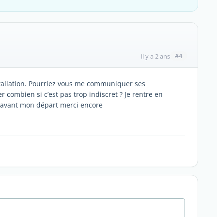
#4
il y a 2 ans
tallation. Pourriez vous me communiquer ses
er combien si c’est pas trop indiscret ? Je rentre en
ça avant mon départ merci encore