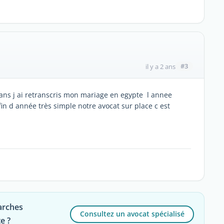
#3
il y a 2 ans
 ans j ai retranscris mon mariage en egypte l annee
fin d année très simple notre avocat sur place c est
arches
Consultez un avocat spécialisé
e ?