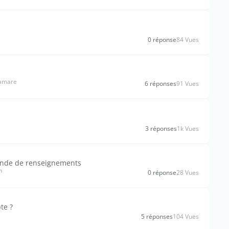
0 réponse
84 Vues
lamare
6 réponses
91 Vues
3 réponses
1k Vues
ande de renseignements
n
0 réponse
28 Vues
te ?
5 réponses
104 Vues