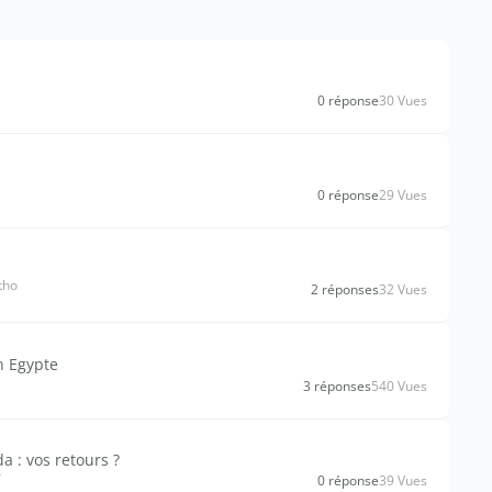
0 réponse
30 Vues
0 réponse
29 Vues
tho
2 réponses
32 Vues
n Egypte
3 réponses
540 Vues
a : vos retours ?
r
0 réponse
39 Vues