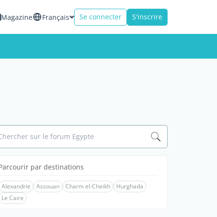
Se connecter
S'inscrire
Magazine
Français
Chercher sur le forum Egypte
Parcourir par destinations
Alexandrie
Assouan
Charm el-Cheikh
Hurghada
Le Caire