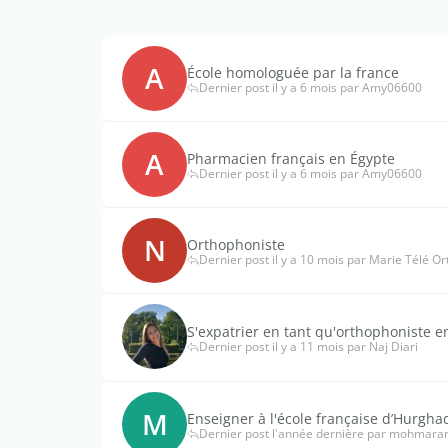
A
École homologuée par la france
Dernier post il y a 6 mois par Amy06600
A
Pharmacien français en Égypte
Dernier post il y a 6 mois par Amy06600
N
Orthophoniste
Dernier post il y a 10 mois par Marie Télé Or
S'expatrier en tant qu'orthophoniste e
Dernier post il y a 11 mois par Naj Diari
M
Enseigner à l'école française d’Hurghad
Dernier post l'année dernière par mohmara