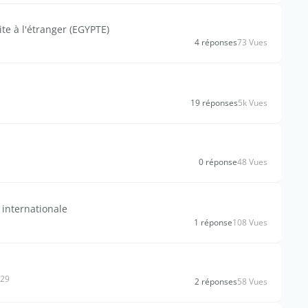
te à l'étranger (EGYPTE)
4 réponses
73 Vues
19 réponses
5k Vues
0 réponse
48 Vues
 internationale
1 réponse
108 Vues
r29
2 réponses
58 Vues