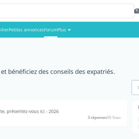
lier
Petites annonces
Forum
Plus
Événements
Membres
et bénéficiez des conseils des expatriés.
Photos
, présentez-vous ici - 2026
3 réponses
56 Vues