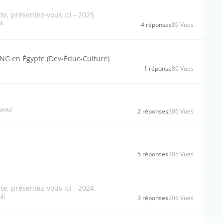
, présentez-vous ici - 2025
04
4 réponses
89 Vues
NG en Égypte (Dev-Éduc-Culture)
1 réponse
86 Vues
taoui
2 réponses
306 Vues
5 réponses
305 Vues
, présentez-vous ici - 2024
li
3 réponses
206 Vues