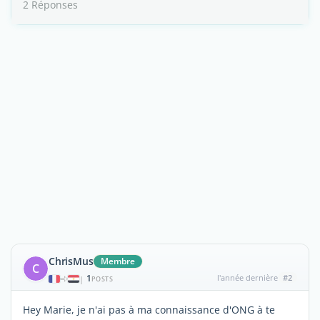
2 Réponses
ChrisMus
Membre
C
1
l'année dernière
#2
|
POSTS
Hey Marie, je n'ai pas à ma connaissance d'ONG à te