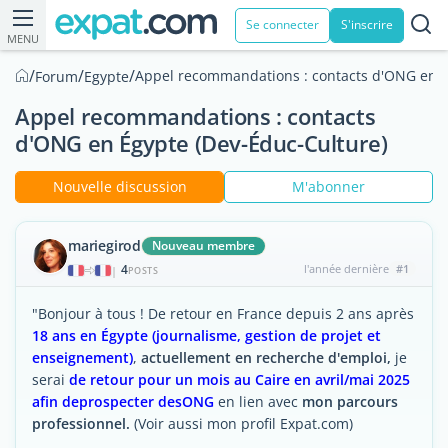
Se connecter
S'inscrire
MENU
/
/
/
Appel recommandations : contacts d'ONG en É
Forum
Egypte
Appel recommandations : contacts
d'ONG en Égypte (Dev-Éduc-Culture)
Nouvelle discussion
M'abonner
mariegirod
Nouveau membre
4
l'année dernière
#1
|
POSTS
"Bonjour à tous ! De retour en France depuis 2 ans après
18 ans en Égypte (journalisme, gestion de projet et
enseignement)
,
actuellement en recherche d'emploi
,
je
serai
de retour pour un mois au Caire en avril/mai 2025
afin de
prospecter des
ONG
en lien avec
mon parcours
professionnel.
(Voir aussi mon profil Expat.com)