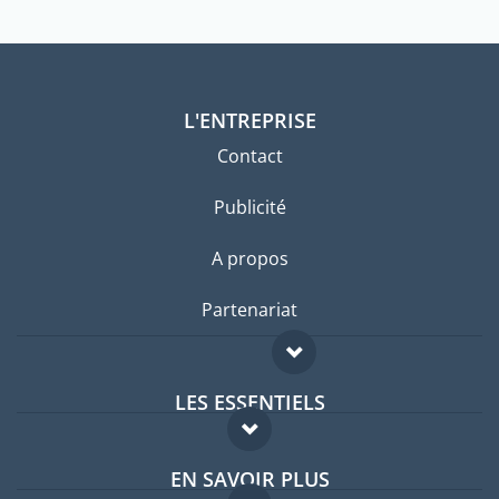
L'ENTREPRISE
Contact
Publicité
A propos
Partenariat
LES ESSENTIELS
Forum expatriés
EN SAVOIR PLUS
Guides pays