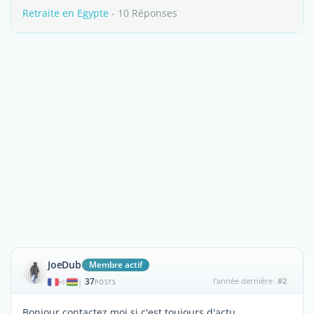
Retraite en Egypte
- 10 Réponses
JoeDub
Membre actif
37
l'année dernière
#2
|
POSTS
Bonjour contactez moi si c'est toujours d'actu,