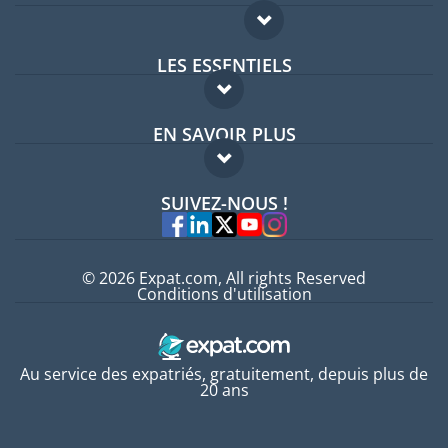
LES ESSENTIELS
Forum expatriés
EN SAVOIR PLUS
Guides pays
FAQ
Offres d'emploi
SUIVEZ-NOUS !
Experts
© 2026 Expat.com, All rights Reserved
Conditions d'utilisation
Au service des expatriés, gratuitement, depuis plus de
20 ans