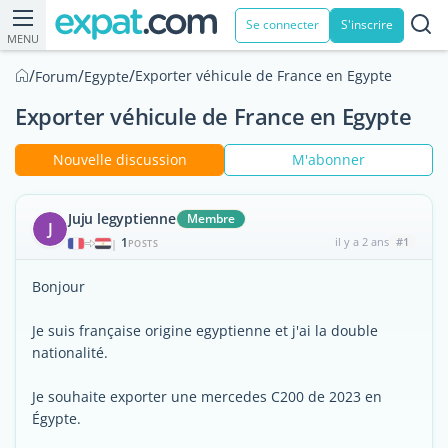
Se connecter
S'inscrire
MENU
/
/
/
Exporter véhicule de France en Egypte
Forum
Egypte
Exporter véhicule de France en Egypte
Nouvelle discussion
M'abonner
Juju legyptienne
Membre
J
1
il y a 2 ans
#1
|
POSTS
Bonjour
Je suis française origine egyptienne et j'ai la double
nationalité.
Je souhaite exporter une mercedes C200 de 2023 en
Égypte.