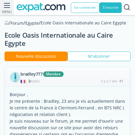
Se connecter
S'inscrire
MENU
/
/
/
Ecole Oasis Internationale au Caire Egypte
Forum
Egypte
Ecole Oasis Internationale au Caire
Egypte
Nouvelle discussion
M'abonner
bradley777
Membre
3
il y a 7 ans
#1
|
POSTS
Bonjour ,
Je me présente : Bradley, 23 ans je vis actuellement dans
le centre de la France à Clermont-Ferrand , en BTS NRC (
négociation et relation client ).
Je suis nouveau sur le forum, je me permet d'ouvrir une
nouvelle discussion sur ce site pour avoir des retours
d'expériences si certains ont eu l'occasion d'entendre