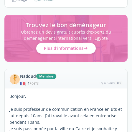
Trouvez le bon déménageur
Obtenez un devis gratuit auprès d'experts du
déménagement international vers l'Egypte
Plus d'informations
Nadoud
Membre
1
il y a 6 ans
#3
|
POSTS
Bonjour,
Je suis professeur de communication en France en Bts et
Iut depuis 10ans. J’ai travaillé avant cela en entreprise
pendant 10ans.
Je suis passionnée par la ville du Caire et je souhaite y